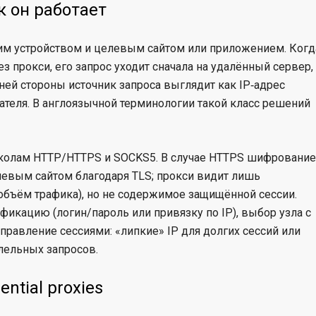
к он работает
им устройством и целевым сайтом или приложением. Когд
 прокси, его запрос уходит сначала на удалённый сервер, 
ней стороны источник запроса выглядит как IP‑адрес
ателя. В англоязычной терминологии такой класс решений
околам HTTP/HTTPS и SOCKS5. В случае HTTPS шифрование
левым сайтом благодаря TLS; прокси видит лишь
объём трафика), но не содержимое защищённой сессии.
икацию (логин/пароль или привязку по IP), выбор узла с
правление сессиями: «липкие» IP для долгих сессий или
лельных запросов.
ntial proxies