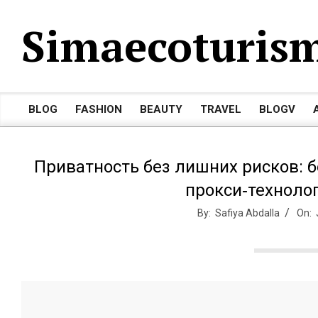
Skip
Simaecoturis
to
content
BLOG
FASHION
BEAUTY
TRAVEL
BLOGV
Primary
Navigation
Menu
Приватность без лишних рисков: 
прокси‑технолог
By:
Safiya Abdalla
On: