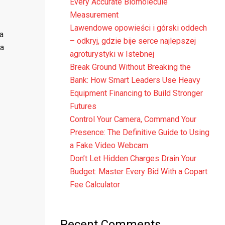
Every Accurate Biomolecule
Measurement
Lawendowe opowieści i górski oddech
а
– odkryj, gdzie bije serce najlepszej
а
agroturystyki w Istebnej
Break Ground Without Breaking the
Bank: How Smart Leaders Use Heavy
Equipment Financing to Build Stronger
Futures
Control Your Camera, Command Your
Presence: The Definitive Guide to Using
a Fake Video Webcam
Don’t Let Hidden Charges Drain Your
Budget: Master Every Bid With a Copart
Fee Calculator
Recent Comments