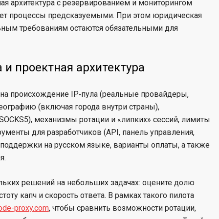
ная архитектура с резервированием и мониторингом
ает процессы предсказуемыми. При этом юридическая
льным требованиям остаются обязательными для
 и проектная архитектура
на происхождение IP‑пула (реальные провайдеры,
еографию (включая города внутри страны),
OCKS5), механизмы ротации и «липких» сессий, лимиты
рументы для разработчиков (API, панель управления,
ь поддержки на русском языке, варианты оплаты, а также
я.
ьких решений на небольших задачах: оцените долю
тоту капч и скорость ответа. В рамках такого пилота
ode-proxy.com
, чтобы сравнить возможности ротации,