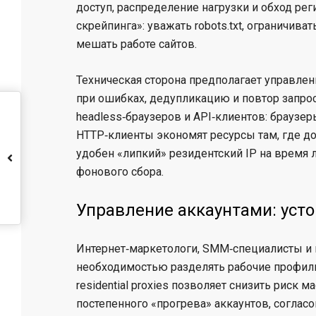
доступ, распределение нагрузки и обход ре
скрейпинга»: уважать robots.txt, ограничива
мешать работе сайтов.
Техническая сторона предполагает управлен
при ошибках, дедупликацию и повтор запрос
headless‑браузеров и API‑клиентов: браузе
HTTP‑клиенты экономят ресурсы там, где д
удобен «липкий» резидентский IP на время л
фонового сбора.
Управление аккаунтами: уст
Интернет‑маркетологи, SMM‑специалисты и 
необходимостью разделять рабочие профили
residential proxies позволяет снизить риск
постепенного «прогрева» аккаунтов, согласо