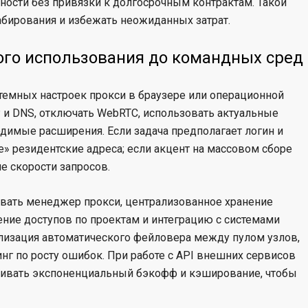
тности без привязки к долгосрочным контрактам. Такой
абирования и избежать неожиданных затрат.
ого использования до командных сред
темных настроек прокси в браузере или операционной
P и DNS, отключать WebRTC, использовать актуальные
димые расширения. Если задача предполагает логин и
» резидентские адреса; если акцент на массовом сборе
е скорости запросов.
вать менеджер прокси, централизованное хранение
ение доступов по проектам и интеграцию с системами
ализация автоматического фейловера между пулом узлов,
нг по росту ошибок. При работе с API внешних сервисов
раивать экспоненциальный бэкофф и кэширование, чтобы