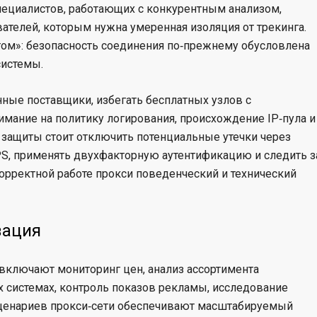
пециалистов, работающих с конкурентным анализом,
телей, которым нужна умеренная изоляция от трекинга.
том»: безопасность соединения по‑прежнему обусловлена
системы.
ные поставщики, избегать бесплатных узлов с
мание на политику логирования, происхождение IP‑пула и
 защиты стоит отключить потенциальные утечки через
S, применять двухфакторную аутентификацию и следить з
орректной работе прокси поведенческий и технический
зация
о включают мониторинг цен, анализ ассортимента
х системах, контроль показов рекламы, исследование
сценариев прокси‑сети обеспечивают масштабируемый