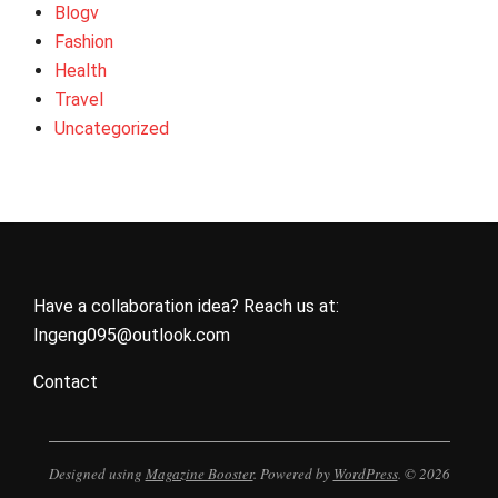
Blogv
Fashion
Health
Travel
Uncategorized
Have a collaboration idea? Reach us at:
Ingeng095@outlook.com
Contact
Designed using
Magazine Booster
. Powered by
WordPress
. © 2026