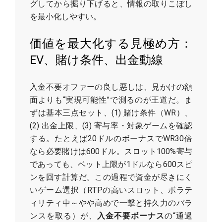
グしてから掘り下げると、情報の取りこぼし
を最小化しやすい。
価値を最大化する見極め方：
EV、賭け条件、出金動線
入金不要オファーの良し悪しは、見かけの額
面よりも“実現可能性”で測るのが王道だ。ま
ずは基本三点セット、(1) 賭け条件（WR）、
(2) 出金上限、(3) 寄与率・対象ゲームを確認
する。たとえば20ドルのボーナスでWR30倍
なら必要賭けは600ドル。スロット100%寄与
であっても、ベット上限が1ドルなら600スピ
ンを回す計算だ。この過程で資金が尽きにく
いゲーム選択（RTPの高いスロット、ボラテ
ィリティ中～やや高めで一撃と持久力のバラ
ンスを取る）が、
入金不要ボーナス
の“通過