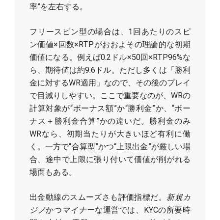
率”を左右する。
フリースピン型の場合は、1回あたりのスピ
ン価値×回数×RTPがおおよその理論的な初期
価値になる。例えば0.2ドル×50回×RTP96%な
ら、期待値は約9.6ドル。ただし多くは「勝利
金に対するWR適用」なので、その後のプレイ
で目減りしやすい。ここで重要なのが、WRの
計算対象が“ボーナス額”か“勝利金”か、“ボー
ナス＋勝利金合算”かの違いだ。勝利金のみ
WRなら、初期当たりが大きいほど有利に働
く。一方で“合算型”かつ“上限出金”が厳しい場
合、途中で上限に張り付いて価値が削がれる
場面もある。
出金動線のスムーズさも評価指標だ。
新規カ
ジノ
かつ
マイナー
な運営では、KYCの所要時