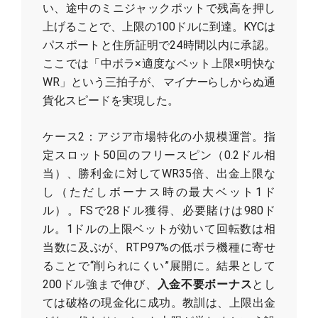
い、途中のミニジャックポットで残高を押し
上げることで、上限の100ドルに到達。KYCは
パスポートと住所証明で24時間以内に承認。
ここでは「中ボラ×適度なベット上限×明快な
WR」という三拍子が、
マイナー
らしからぬ通
貨化スピードを実現した。
ケース2：アジア市場特化の小規模運営。指
定スロット50回のフリースピン（0.2ドル相
当）、勝利金に対してWR35倍、出金上限な
し（ただしボーナス時の最大ベット1ド
ル）。FSで28ドル獲得、必要賭けは980ド
ル。1ドルの上限ベットが効いて回転数は相
当数に及ぶが、RTP97%の低ボラ機種に寄せ
ることで“削られにくい”展開に。結果として
200ドル強まで伸び、
入金不要ボーナス
とし
ては破格の現金化に成功。教訓は、上限出金