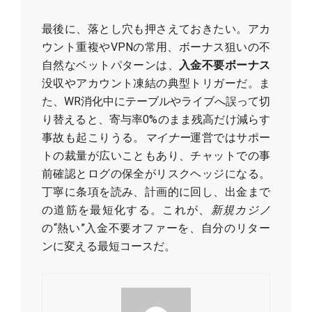
最後に、落とし穴も押さえておきたい。アカ
ウント重複やVPNの常用、ボーナス狙いの不
自然なベットパターンは、
入金不要ボーナス
没収やアカウント凍結の典型トリガーだ。ま
た、WR消化中にテーブルやライブへ誤って切
り替えると、寄与率0%のまま残高だけ減らす
事故も起こりうる。
マイナー
運営ではサポー
トの裁量が広いこともあり、チャットでの事
前確認とログの保全がリスクヘッジになる。
丁寧に条項を読み、計画的に回し、出金まで
の道筋を最短化する。これが、
新規カジノ
の“熱い”入金不要オファーを、自分のリター
ンに変える最短コースだ。