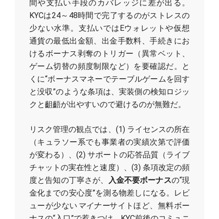
間や支払い手段のカバレッジに差が出る。
KYCは24～48時間で完了するのがストレスの
少ない水準。支払いではEウォレットや仮想
通貨の最低出金額、出金手数料、手続きにお
けるボーナス剥奪のトリガー（異常ベット、
ゲーム切替の頻度制限など）を要確認だ。と
くに“ボーナスマネーでテーブルゲームを回す
と没収”のような条項は、実装側の検知ロジッ
クと齟齬が出やすいので避けるのが無難だ。
リスク管理の観点では、(1) ライセンスの所在
（キュラソー系でも事業者の実績次第で評価
が変わる）、(2) サポートの応答品質（ライブ
チャットの実在性と速度）、(3) 条項改定の頻
度と告知の丁寧さが、
入金不要ボーナス
の“現
金化までの安心度”を測る物差しになる。レビ
ューが少ない
マイナー
サイトほど、無料ボー
ナスの“入口”で惹きつけ、KYC前後のコミュニ