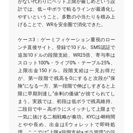
がない代わりにベット上限が厳しめという設
計では、低～中ボラで粘るラインが最適化し
やすいということ。多数の小当たりを積み上
げることで、WRを安全圏で消化できた。
ケース3：ゲーミフィケーション重視のロー
ンチ直後サイト。登録で10ドル、SMS認証で
追加10ドルの段階支給、WR25倍、寄与率は
スロット100%・ライブ0%・テーブル25%、
上限出金150ドル。段階支給は一見お得だ
が、第一段階で残高を0にすると次段が“保
険”になる一方、第一段階で伸ばしすぎると上
限に早期到達し“余剰の価値”が捨てられてし
まう。実践では、初段は低ボラで残高維持、
二段目で中～高ボラにスイッチして上限まで
一気に抜ける二相戦略が奏功。KYCは48時間
とやや長め、出金はEウォレットで即時処
理。ここでは“上限×段階支給×ボラ管理”の設