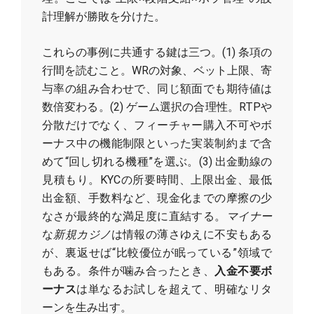
計理解が勝敗を分けた。
これらの事例に共通する鍵は三つ。(1) 条項の
行間を読むこと。WRの対象、ベット上限、寄
与率の組み合わせで、同じ額面でも期待値は
数倍変わる。(2) ゲーム選択の合理性。RTPや
分散だけでなく、フィーチャー購入不可やボ
ーナス中の機能制限といった実装制約まで含
めて“回し切れる機種”を選ぶ。(3) 出金動線の
見積もり。KYCの所要時間、上限出金、最低
出金額、手数料など、現金化までの摩擦の少
なさが最終的な満足度に直結する。
マイナー
な
新規カジノ
は情報の薄さゆえに不安もある
が、裏返せば“比較優位が眠っている”領域で
もある。条件が噛み合ったとき、
入金不要ボ
ーナス
は単なるお試しを超えて、明確なリタ
ーンを生み出す。