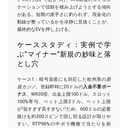
ケーションで信頼を積み上げようとする傾向
がある。短期の派手さに釣られず、現金化の
動線が整っているかを冷静に見抜くことが、
最終的なEVを押し上げる。
ケーススタディ：実例で学
ぶ“マイナー”新規の妙味と落
とし穴
ケース1：暗号資産にも対応した欧州系の
新
規カジノ
。登録即時に20ドルの
入金不要ボー
ナス
、WR30倍、出金上限100ドル、スロット
100%寄与、ベット上限2ドル。ベット上限
が“低すぎず高すぎない”ため、600ドルの必要
賭けを約300スピンで回し切る設計が取りや
すい。RTP96%の中ボラ機種で当たりを拾