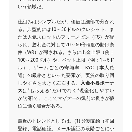
いう領域だ。
仕組みはシンプルだが、価値は細部で分かれ
る。典型的には10～30ドルのクレジット、ま
たは人気スロットのフリースピン（FS）が配
られ、勝利金に対して20～50倍程度の賭け条
件（WR）が課される。さらに出金上限（例：
100～200ドル）や、ベット上限（例：1～5ド
ル）、ゲームごとの寄与率、KYC（本人確
認）の厳格さといった要素が、実質の取り回
しやすさを大きく左右する。
入金不要ボーナ
ス
は“もらえる”だけでなく“現金化しやすい
か”が肝で、ここで
マイナー
の気前の良さが優
位に働く場合がある。
最近のトレンドとしては、(1) 分割支給（初回
登録、電話確認、メール認証の段階ごとに小