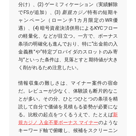
分け）、(2) ゲーミフィケーション（実績解除
でFSが追加）、(3)
新規カジノ
特有の短期キ
ャンペーン（ローンチ1カ月限定のWR優
遇）、(4) 暗号資産決済併用によるKYCフロー
の軽量化、などが目立つ。一方で、ボーナス
条項の明確化も進んでおり、特に“出金前の入
金義務”や“特定プロバイダのスロットのみ寄
与”といった条件は、見落とすと期待値が大き
く削がれるため注意したい。
情報収集の難しさは、マイナー案件の宿命
だ。レビューが少なく、体験談も断片的なこ
とが多い。その分、ひとつひとつの条項を精
読して自分で価値を見積もる姿勢が必要にな
る。比較の起点をつくるうえで、たとえば
新
規カジノ 入金不要ボーナス マイナー
のような
キーワード軸で俯瞰し、候補をスクリーニン