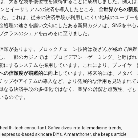
は、大きな競争優位性を獲得することに成功しました。例えば
インとイーサリアムの決済を導入したところ、
全世界からの新規
した。これは、従来の決済手段が利用しにくい地域のユーザー
金処理の速さを謳い文句にしたある新興カジノは、SNSを中心
プクラスのシェアを占めるに至りました。
信頼があります。ブロックチェーン技術は
改ざんが極めて困難
し、一部のカジノでは「プロビデアン・ゲーミング」と呼ばれ
能にするシステムを採用しています。これにより、プレイヤー
への信頼度が飛躍的に向上
しています。将来的には、メタバー
のチップやアイテムの導入など、より発展的な活用も見込まれて
単なる決済手段の多様化ではなく、業界の
信頼と透明性、そし
いるのです。
ealth-tech consultant. Safiya dives into telemedicine trends,
d espresso-based skincare DIYs. A marathoner, she keeps article