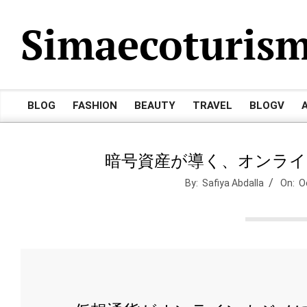
Skip
Simaecoturis
to
content
BLOG
FASHION
BEAUTY
TRAVEL
BLOGV
Primary
Navigation
Menu
暗号資産が導く、オンライ
By:
Safiya Abdalla
On:
O