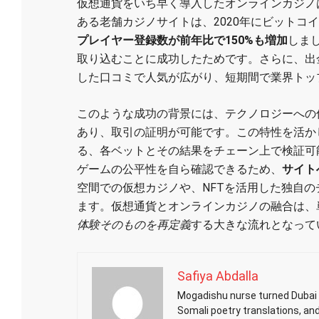
仮想通貨をいち早く導入したオンラインカジノ
ある老舗カジノサイトは、2020年にビットコ
プレイヤー登録数が前年比で150%も増加
しま
取り込むことに成功したためです。さらに、出
した口コミで人気が広がり、短期間で業界トッ
このような成功の背景には、テクノロジーへの
あり、取引の証明が可能です。この特性を活か
る、各ベットとその結果をチェーン上で検証可
ゲームの公平性を自ら確認できるため、
サイト
空間での仮想カジノや、NFTを活用した独自
ます。仮想通貨とオンラインカジノの融合は、
体験そのものを再定義
する大きな流れとなって
Safiya Abdalla
Mogadishu nurse turned Dubai h
Somali poetry translations, an