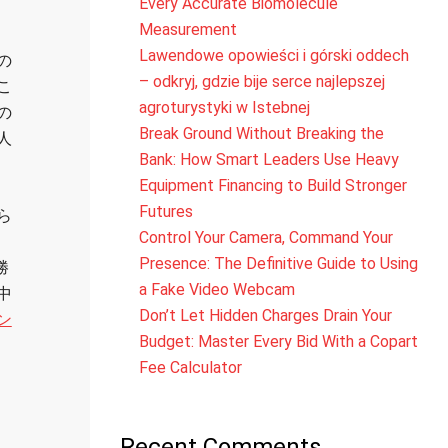
Every Accurate Biomolecule
Measurement
Lawendowe opowieści i górski oddech
の
– odkryj, gdzie bije serce najlepszej
こ
agroturystyki w Istebnej
の
Break Ground Without Breaking the
人
Bank: How Smart Leaders Use Heavy
Equipment Financing to Build Stronger
Futures
ら
Control Your Camera, Command Your
Presence: The Definitive Guide to Using
勝
a Fake Video Webcam
中
Don’t Let Hidden Charges Drain Your
ン
Budget: Master Every Bid With a Copart
Fee Calculator
Recent Comments