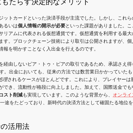
にもたらす決定的なメリット
ジットカードといった決済手段が主流でした。しかし、これら
あるいは
個人情報の開示が必要
といった課題がありました。こ
サリアムに代表される仮想通貨です。仮想通貨を利用する最大
ます。ブロックチェーン技術により取引は公開されますが、個
情報を明かすことなく入出金を行えるのです。
を経由しないピア・トゥ・ピアの取引であるため、承認さえ得
ます。出金においても、従来の方法では数営業日かかっていたも
処理
されるケースがほとんどです。これにより、プレイヤーは
ができ、流動性が格段に向上しました。加えて、国際送金でも
コスト削減
も実現しています。このような背景から、
オンライ
一途をたどっており、新時代の決済方法として確固たる地位を
での活用法