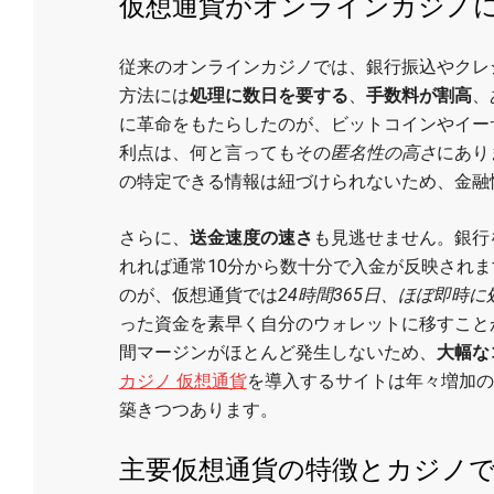
仮想通貨がオンラインカジノ
従来のオンラインカジノでは、銀行振込やクレ
方法には
処理に数日を要する
、
手数料が割高
、
に革命をもたらしたのが、ビットコインやイー
利点は、何と言ってもその
匿名性の高さ
にあり
の特定できる情報は紐づけられないため、金融
さらに、
送金速度の速さ
も見逃せません。銀行
れれば通常10分から数十分で入金が反映され
のが、仮想通貨では
24時間365日、ほぼ即時に
った資金を素早く自分のウォレットに移すこと
間マージンがほとんど発生しないため、
大幅な
カジノ 仮想通貨
を導入するサイトは年々増加の
築きつつあります。
主要仮想通貨の特徴とカジノ