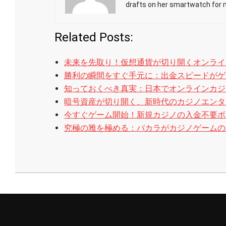
drafts on her smartwatch for 
Related Posts:
未来を先取り！仮想通貨が切り開くオンライ
勝利の瞬間をすぐ手元に：出金スピードがゲ
知っておくべき真実：日本でオンラインカジ
暗号資産が切り開く、新時代のカジノエンタ
今すぐゲーム開始！新規カジノの入金不要ボ
究極の雅を極める：バカラがカジノゲームの
2025-
10-
06