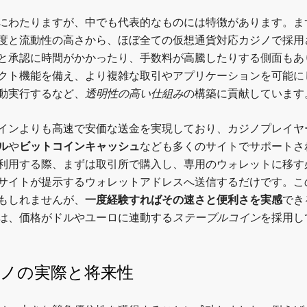
にわたりますが、中でも代表的なものには特徴があります。ま
度と流動性の高さから、ほぼ全ての仮想通貨対応カジノで採用
と承認に時間がかかったり、手数料が高騰したりする側面もあ
クト機能を備え、より複雑な取引やアプリケーションを可能に
動実行するなど、
透明性の高い仕組み
の構築に貢献しています
インよりも高速で安価な送金を実現しており、カジノプレイヤ
ル
や
ビットコインキャッシュ
なども多くのサイトでサポートさ
利用する際、まずは取引所で購入し、専用のウォレットに移す
サイトが提示するウォレットアドレスへ送信するだけです。こ
もしれませんが、
一度経験すればその速さと便利さを実感
でき
は、価格がドルやユーロに連動する
ステーブルコイン
を採用し
ジノの実際と将来性