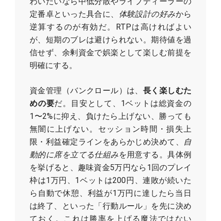
わいたいなら中低分散やライブディーラーの
定番卓といった具合に、
体験設計の好み
から
逆算するのが有効だ。RTPは高ければよい
が、短期のブレは避けられない。期待値を過
信せず、余剰資金で娯楽として楽しむ前提を
明確にする。
資金管理（バンクロール）は、
長く楽しむた
めの要
だ。目安として、1ベットは総資金の
1〜2%に抑え、負けたら上げない、勝っても
無闇に上げない。セッション時間・損失上
限・利益確定ラインをあらかじめ決めて、
自
動的に席を立てる仕組み
を用意する。具体例
を挙げると、趣味資金5万円なら1回のプレイ
枠は1万円、1ベットは200円、連敗が続いた
ら自動で休憩、利益が1万円に達したら当日
は終了、といった「行動ルール」を先に決め
ておく。これは勝率を上げる魔法ではない