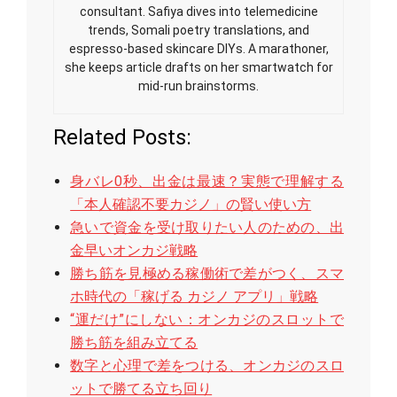
consultant. Safiya dives into telemedicine
trends, Somali poetry translations, and
espresso-based skincare DIYs. A marathoner,
she keeps article drafts on her smartwatch for
mid-run brainstorms.
Related Posts:
身バレ0秒、出金は最速？実態で理解する
「本人確認不要カジノ」の賢い使い方
急いで資金を受け取りたい人のための、出
金早いオンカジ戦略
勝ち筋を見極める稼働術で差がつく、スマ
ホ時代の「稼げる カジノ アプリ」戦略
“運だけ”にしない：オンカジのスロットで
勝ち筋を組み立てる
数字と心理で差をつける、オンカジのスロ
ットで勝てる立ち回り