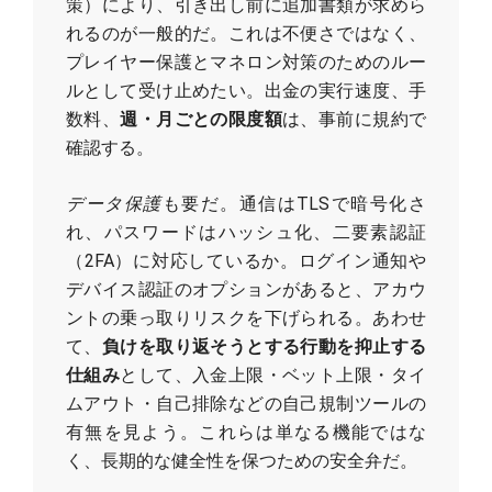
策）により、引き出し前に追加書類が求めら
れるのが一般的だ。これは不便さではなく、
プレイヤー保護とマネロン対策のためのルー
ルとして受け止めたい。出金の実行速度、手
数料、
週・月ごとの限度額
は、事前に規約で
確認する。
データ保護
も要だ。通信はTLSで暗号化さ
れ、パスワードはハッシュ化、二要素認証
（2FA）に対応しているか。ログイン通知や
デバイス認証のオプションがあると、アカウ
ントの乗っ取りリスクを下げられる。あわせ
て、
負けを取り返そうとする行動を抑止する
仕組み
として、入金上限・ベット上限・タイ
ムアウト・自己排除などの自己規制ツールの
有無を見よう。これらは単なる機能ではな
く、長期的な健全性を保つための安全弁だ。