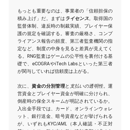
もっとも重要なのは、事業者の「信頼担保の
積み上げ」だ。まずは
ライセンス
。取得国の
監督体制、違反時の制裁実績、プレイヤー保
護の規定を確認する。審査の厳格さ、コンプ
ライアンス報告の頻度、第三者監査機関の指
定など、制度の中身を見ると差異が見えてく
る。RNG監査はゲームの公平性を裏付ける基
礎で、eCOGRAやiTech Labsといった第三者
が関与していれば信頼度は上がる。
次に、
資金の分別管理
と
支払いの透明性
。運
営資金とプレイヤー資金が明確に分けられ、
倒産時の保全スキームが明記されているか。
入出金手段では、カード、オンラインウォレ
ット、銀行送金、暗号資産などが挙げられる
が、いずれも
KYC/AML
（本人確認・不正対