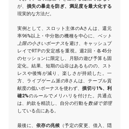
が、
損失の暴走を防ぎ、満足度を最大化する
現実的な方法だ。
実例として、スロット主体のAさんは、還元
率96%以上・中分散の機種を中心に、
ベット
上限の小さいボーナス
を避け、キャッシュプ
レイでRTPの安定感を重視。週2回・各45分
のセッションに限定し、月額の遊び予算も固
定化。結果、短期の山谷はあるものの、スト
レスや後悔が減り、楽しさが持続した。一
方、ライブゲーム派のBさんは、テーブル貢
献度の低いボーナスを使わず、
損切り1%、利
確2%
のルールでメリハリを付けた。共通点
は、約款を精読し、自分の行動を
数値で管理
している点にある。
最後に、
依存の兆候
（予定の変更、借入、隠