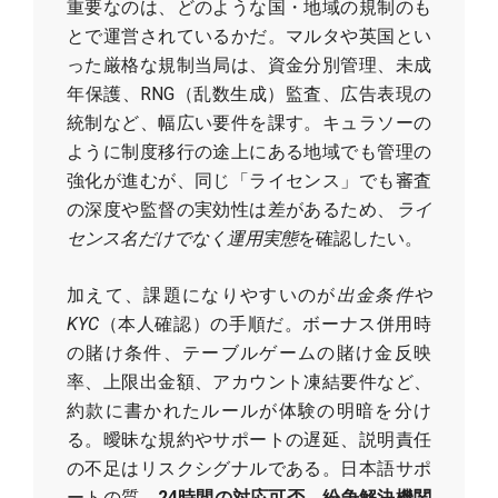
重要なのは、どのような国・地域の規制のも
とで運営されているかだ。マルタや英国とい
った厳格な規制当局は、資金分別管理、未成
年保護、RNG（乱数生成）監査、広告表現の
統制など、幅広い要件を課す。キュラソーの
ように制度移行の途上にある地域でも管理の
強化が進むが、同じ「ライセンス」でも審査
の深度や監督の実効性は差があるため、
ライ
センス名だけでなく運用実態
を確認したい。
加えて、課題になりやすいのが
出金条件や
KYC
（本人確認）の手順だ。ボーナス併用時
の賭け条件、テーブルゲームの賭け金反映
率、上限出金額、アカウント凍結要件など、
約款に書かれたルールが体験の明暗を分け
る。曖昧な規約やサポートの遅延、説明責任
の不足はリスクシグナルである。日本語サポ
ートの質、
24時間の対応可否、紛争解決機関