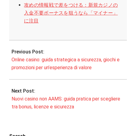
攻めの情報戦で差をつける：新規カジノの
入金不要ボーナスを狙うなら「マイナー」
に注目
2025-
12-
Previous Post:
08
Online casino: guida strategica a sicurezza, giochi e
promozioni per un’esperienza di valore
Next Post:
Nuovi casino non AAMS: guida pratica per scegliere
tra bonus, licenze e sicurezza