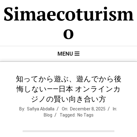
Skip
Simaecoturism
to
content
o
Primary
MENU
Navigation
Menu
知ってから遊ぶ、遊んでから後
悔しない——日本 オンラインカ
ジノの賢い向き合い方
By:
Safiya Abdalla
On:
December 8, 2025
In:
Blog
Tagged:
No Tags