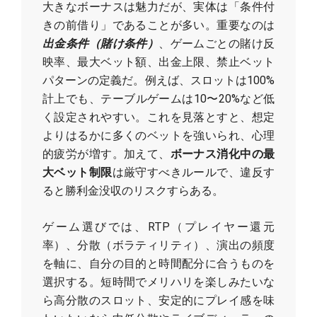
大きなボーナスは魅力だが、実体は「条件付
きの前借り」であることが多い。重要なのは
出金条件（賭け条件）
、ゲームごとの賭け反
映率、最大ベット額、出金上限、禁止ベット
パターンの定義だ。例えば、スロットは100%
計上でも、テーブルゲームは10〜20%など低
く設定されやすい。これを見落とすと、想定
よりはるかに多くのベットを強いられ、心理
的疲労が増す。加えて、
ボーナス消化中の最
大ベット制限
は厳守すべきルールで、違反す
ると勝利金没収のリスクすらある。
ゲーム選びでは、RTP（プレイヤー還元
率）、分散（ボラティリティ）、演出の頻度
を軸に、自分の目的と時間配分に合うものを
選択する。短時間でメリハリを楽しみたいな
ら高分散のスロット、安定的にプレイ感を味