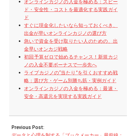
オンラインカジノの入金を極める：スピー
ド・安全性・コストを最適化する実践ガイ
ド
すぐに現金化したいなら知っておくべき、
出金が早いオンラインカジノの選び方
急いで資金を受け取りたい人のための、出
金早いオンカジ戦略
初回予算ゼロで始めるチャンス！新規カジ
ノの入金不要ボーナスで一歩先へ
ライブカジノの“当たり”を引くおすすめ戦
略：選び方・ゲーム別勝ち筋・実例ガイド
オンラインカジノの入金を極める：最速・
安全・高還元を実現する実践ガイド
2025-
10-
Previous Post:
31
データと心理を制する「ブックメーカー」最前線：