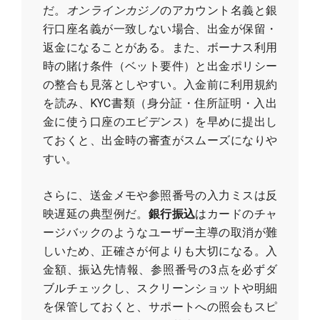
だ。
オンラインカジノ
のアカウント名義と銀
行口座名義が一致しない場合、出金が保留・
返金になることがある。また、ボーナス利用
時の賭け条件（ベット要件）と出金ポリシー
の整合も見落としやすい。入金前に利用規約
を読み、KYC書類（身分証・住所証明・入出
金に使う口座のエビデンス）を早めに提出し
ておくと、出金時の審査がスムーズになりや
すい。
さらに、送金メモや参照番号の入力ミスは反
映遅延の典型例だ。
銀行振込
はカードのチャ
ージバックのようなユーザー主導の取消が難
しいため、正確さが何よりも大切になる。入
金額、振込先情報、参照番号の3点を必ずダ
ブルチェックし、スクリーンショットや明細
を保管しておくと、サポートへの照会もスピ