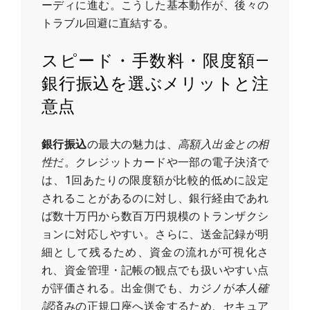
ーディに進む。こうした基本動作が、後々の
トラブル回避に直結する。
スピード・手数料・限度額—
銀行振込を選ぶメリットと注
意点
銀行振込
の最大の魅力は、
高額入出金との相
性
だ。クレジットカードや一部の電子決済で
は、1回あたりの限度額が比較的低めに設定
されることがあるのに対し、銀行経由であれ
ば数十万円から数百万円規模のトランザクシ
ョンに対応しやすい。さらに、送金記録が明
細として残るため、資金の流れが可視化さ
れ、資金管理・記帳の観点でも扱いやすい点
が評価される。出金側でも、カジノが
本人確
認
済みの正規口座へ送金するため、セキュア