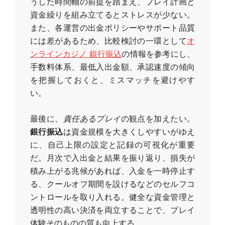
うした時間軸の前提を踏まえ、プレイ計画と
資金繰りを組み立てるとストレスが少ない。
また、各運営の出金ポリシーやサポート品質
には差があるため、比較検討の一環として
オ
ンラインカジノ 銀行振込
の情報を参考にし、
手数料体系、最低入出金額、承認速度の傾向
を把握しておくと、ミスマッチを避けやす
い。
最後に、
責任あるプレイ
の観点を加えたい。
銀行振込
は資金規模を大きくしやすいがゆえ
に、自己上限の設定と記録の可視化が重要
だ。月次で入出金と結果を振り返り、損失が
積み上がる兆候があれば、入金を一時停止す
る、クールオフ期間を設けるなどのセルフコ
ントロールを取り入れる。健全な資金管理と
透明性の高い決済を両立することで、プレイ
体験そのものの質も向上する。