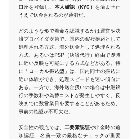
口座を登録し、
本人確認（KYC）
を済ませた
うえで送金されるのが通例だ。
どのような形で着金を認識するかは運営や決
済プロバイダ次第で、国内の
銀行振込
として
処理される方式、海外送金として処理される
方式、あるいはPSP（決済代行）経由で即時
に近い反映を可能にする方式などがある。特
に「ローカル振込型」は、国内同士の振込に
近い体験ができ、処理スピードも速い傾向に
ある。一方で、海外送金扱いの場合は中継銀
行の手数料や為替コストが発生しやすく、反
映までに数営業日を要することがあるため、
事前の確認が不可欠だ。
安全性の観点では、
二要素認証
や出金時の追
加認証、名義一致の厳格なチェックが重要