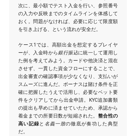
次に、最小額でテスト入金を行い、参照番号
の入力や反映までのタイムラインを体感して
おく。問題がなければ、必要に応じて限度額
を引き上げる、という流れが安全だ。
ケース1では、高額出金を想定するプレイヤ
ーが、入金時から
銀行振込
に統一して運用し
た例を考えてみよう。カードや他決済と混在
させず、一貫した資金フローにすることで、
出金審査の確認事項が少なくなり、支払いが
スムーズに進んだ。ボーナスは賭け条件を正
確に把握したうえで活用し、必要なベット要
件をクリアしてから出金申請。KYC追加書類
の提出も早めに済ませていたため、承認から
着金までの所要日数が短縮された。
整合性の
高い記録
と
名義一致
の徹底が奏功した典型
だ。