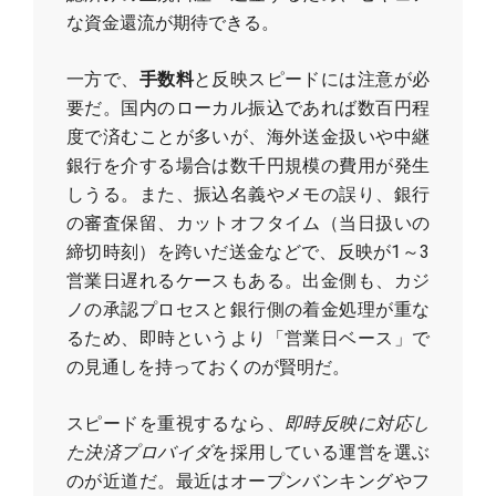
な資金還流が期待できる。
一方で、
手数料
と反映スピードには注意が必
要だ。国内のローカル振込であれば数百円程
度で済むことが多いが、海外送金扱いや中継
銀行を介する場合は数千円規模の費用が発生
しうる。また、振込名義やメモの誤り、銀行
の審査保留、カットオフタイム（当日扱いの
締切時刻）を跨いだ送金などで、反映が1～3
営業日遅れるケースもある。出金側も、カジ
ノの承認プロセスと銀行側の着金処理が重な
るため、即時というより「営業日ベース」で
の見通しを持っておくのが賢明だ。
スピードを重視するなら、
即時反映に対応し
た決済プロバイダ
を採用している運営を選ぶ
のが近道だ。最近はオープンバンキングやフ