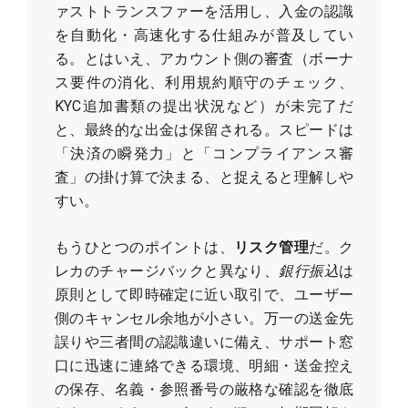
ァストトランスファーを活用し、入金の認識
を自動化・高速化する仕組みが普及してい
る。とはいえ、アカウント側の審査（ボーナ
ス要件の消化、利用規約順守のチェック、
KYC追加書類の提出状況など）が未完了だ
と、最終的な出金は保留される。スピードは
「決済の瞬発力」と「コンプライアンス審
査」の掛け算で決まる、と捉えると理解しや
すい。
もうひとつのポイントは、
リスク管理
だ。ク
レカのチャージバックと異なり、
銀行振込
は
原則として即時確定に近い取引で、ユーザー
側のキャンセル余地が小さい。万一の送金先
誤りや三者間の認識違いに備え、サポート窓
口に迅速に連絡できる環境、明細・送金控え
の保存、名義・参照番号の厳格な確認を徹底