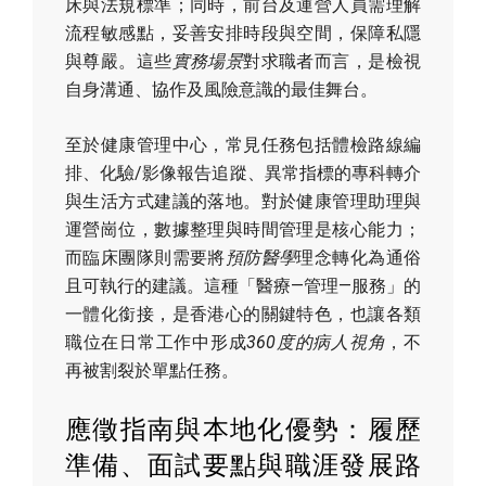
床與法規標準；同時，前台及運營人員需理解
流程敏感點，妥善安排時段與空間，保障私隱
與尊嚴。這些
實務場景
對求職者而言，是檢視
自身溝通、協作及風險意識的最佳舞台。
至於健康管理中心，常見任務包括體檢路線編
排、化驗/影像報告追蹤、異常指標的專科轉介
與生活方式建議的落地。對於健康管理助理與
運營崗位，數據整理與時間管理是核心能力；
而臨床團隊則需要將
預防醫學
理念轉化為通俗
且可執行的建議。這種「醫療—管理—服務」的
一體化銜接，是香港心的關鍵特色，也讓各類
職位在日常工作中形成
360度的病人視角
，不
再被割裂於單點任務。
應徵指南與本地化優勢：履歷
準備、面試要點與職涯發展路