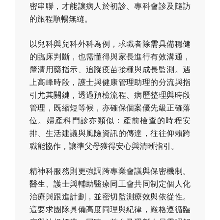
密串聯，才能讓病人於初診、專科會診及隨訪
的旅程順暢無縫。
以兒科與兒科外科為例，求職者除需具備穩健
的臨床判斷，也需懂得與家長進行有效溝通，
釐清用藥指示、追蹤疫苗接種與成長監測。遇
上高峰時段，護士與健康管理助理的分流與指
引尤其關鍵，透過預檢流程、病歷整理與時段
管理，既縮短等候，亦確保個案優先級正確落
位。婦產科門診亦類似：產前檢查的時程安
排、生活建議與風險資訊的傳達，往往仰賴跨
職能協作，讓準父母獲得安心與清晰指引。
精神科服務則更強調跨專業會議與保密機制。
醫生、護士與輔助醫療同工會共同制定個人化
治療與跟進計劃，並密切監測療效與依從性。
這要求團隊具備高度同理與紀律，嚴格遵循臨