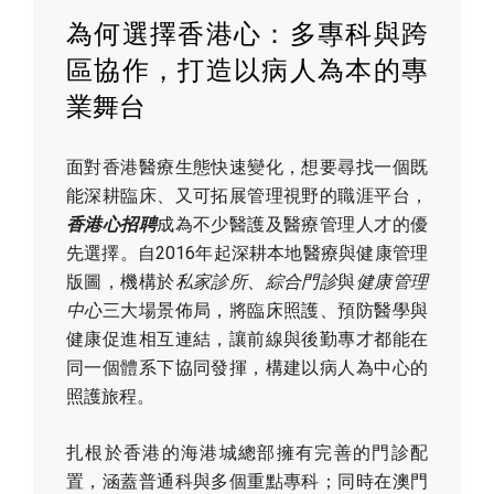
為何選擇香港心：多專科與跨
區協作，打造以病人為本的專
業舞台
面對香港醫療生態快速變化，想要尋找一個既
能深耕臨床、又可拓展管理視野的職涯平台，
香港心招聘
成為不少醫護及醫療管理人才的優
先選擇。自2016年起深耕本地醫療與健康管理
版圖，機構於
私家診所
、
綜合門診
與
健康管理
中心
三大場景佈局，將臨床照護、預防醫學與
健康促進相互連結，讓前線與後勤專才都能在
同一個體系下協同發揮，構建以病人為中心的
照護旅程。
扎根於香港的海港城總部擁有完善的門診配
置，涵蓋普通科與多個重點專科；同時在澳門