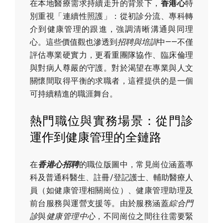
在本地醫療需求持續走升的背景下，
香港心
特
別重視「連續性照護」：從初診分流、專科轉
介到健康管理的跟進，強調清晰溝通與同理
心。這些價值觀也滲透到
招聘與培訓
中——不僅
評估專業硬實力，更看重團隊協作、臨床倫理
與對病人尊嚴的守護。對於渴望在專業與人文
關懷間取得平衡的求職者，這裡提供的是一個
可持續精進的職涯舞台。
熱門職位與實務場景：從門診
運作到健康管理的全鏈路
在
香港心招聘
的職位版圖中，常見崗位涵蓋專
科及普通科醫生、註冊/登記護士、輔助醫療人
員（如健康管理相關崗位）、健康管理助理及
前台服務與運營支援等。由於服務涵蓋
綜合門
診
與
健康管理中心
，不同崗位之間往往需要緊