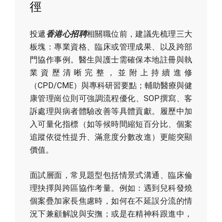
徑
投遞
香港心招聘
相關職位前，建議先梳理三大
板塊：專業資格、臨床或管理成果、以及跨部
門協作事例。醫生與護士需確保本地註冊與執
業資歷清晰完整，並附上持續進修
（CPD/CME）與專科研習要點；輔助醫療與健
康管理崗位則可強調流程優化、SOP撰寫、客
訴處理與病者體驗改善等具體貢獻。履歷中加
入可量化指標（如等候時間縮短百分比、個案
追蹤依從性提升、滿意度分數改進）更能突顯
價值。
面試層面，常見題型包括情景式溝通、臨床倫
理抉擇與跨區協作考量。例如：遇到兒科發燒
個案疊加家長焦慮時，如何在不延誤分流的情
況下兼顧解說與安撫；或是在精神科跟進中，