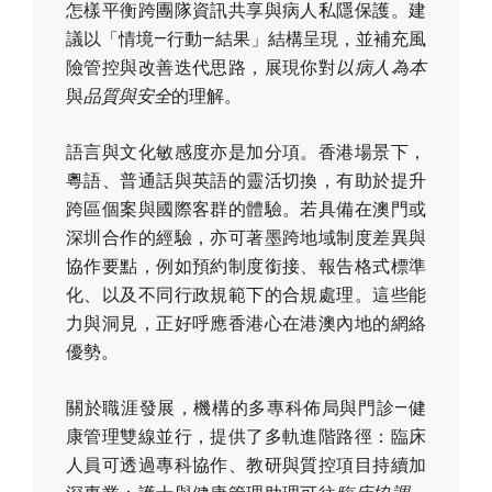
怎樣平衡跨團隊資訊共享與病人私隱保護。建
議以「情境—行動—結果」結構呈現，並補充風
險管控與改善迭代思路，展現你對
以病人為本
與
品質與安全
的理解。
語言與文化敏感度亦是加分項。香港場景下，
粵語、普通話與英語的靈活切換，有助於提升
跨區個案與國際客群的體驗。若具備在澳門或
深圳合作的經驗，亦可著墨跨地域制度差異與
協作要點，例如預約制度銜接、報告格式標準
化、以及不同行政規範下的合規處理。這些能
力與洞見，正好呼應香港心在港澳內地的網絡
優勢。
關於職涯發展，機構的多專科佈局與門診—健
康管理雙線並行，提供了多軌進階路徑：臨床
人員可透過專科協作、教研與質控項目持續加