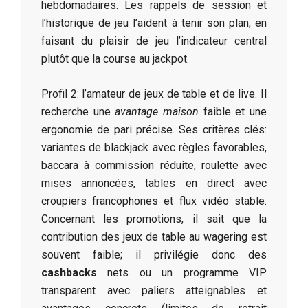
hebdomadaires. Les rappels de session et
l’historique de jeu l’aident à tenir son plan, en
faisant du plaisir de jeu l’indicateur central
plutôt que la course au jackpot.
Profil 2: l’amateur de jeux de table et de live. Il
recherche une
avantage maison
faible et une
ergonomie de pari précise. Ses critères clés:
variantes de blackjack avec règles favorables,
baccara à commission réduite, roulette avec
mises annoncées, tables en direct avec
croupiers francophones et flux vidéo stable.
Concernant les promotions, il sait que la
contribution des jeux de table au wagering est
souvent faible; il privilégie donc des
cashbacks
nets ou un programme VIP
transparent avec paliers atteignables et