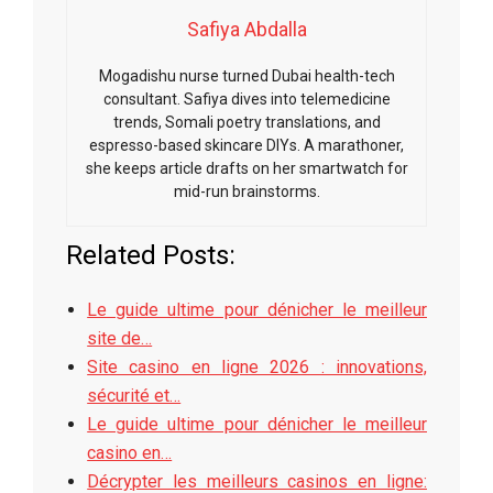
Safiya Abdalla
Mogadishu nurse turned Dubai health-tech
consultant. Safiya dives into telemedicine
trends, Somali poetry translations, and
espresso-based skincare DIYs. A marathoner,
she keeps article drafts on her smartwatch for
mid-run brainstorms.
Related Posts:
Le guide ultime pour dénicher le meilleur
site de…
Site casino en ligne 2026 : innovations,
sécurité et…
Le guide ultime pour dénicher le meilleur
casino en…
Décrypter les meilleurs casinos en ligne: