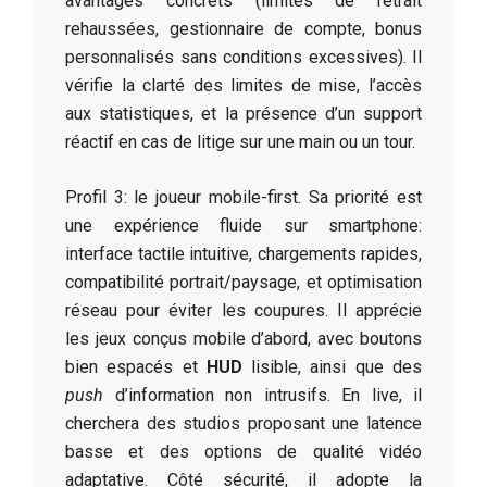
avantages concrets (limites de retrait
rehaussées, gestionnaire de compte, bonus
personnalisés sans conditions excessives). Il
vérifie la clarté des limites de mise, l’accès
aux statistiques, et la présence d’un support
réactif en cas de litige sur une main ou un tour.
Profil 3: le joueur mobile-first. Sa priorité est
une expérience fluide sur smartphone:
interface tactile intuitive, chargements rapides,
compatibilité portrait/paysage, et optimisation
réseau pour éviter les coupures. Il apprécie
les jeux conçus mobile d’abord, avec boutons
bien espacés et
HUD
lisible, ainsi que des
push
d’information non intrusifs. En live, il
cherchera des studios proposant une latence
basse et des options de qualité vidéo
adaptative. Côté sécurité, il adopte la