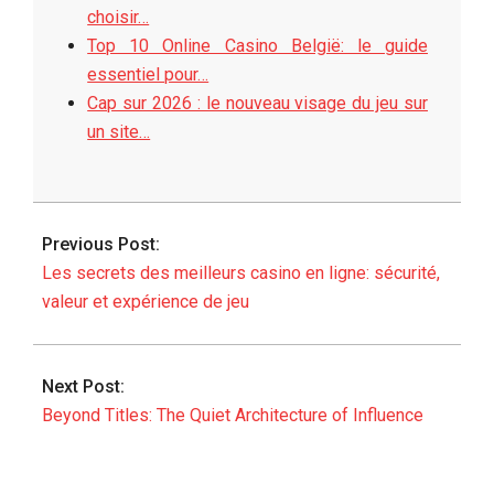
choisir…
Top 10 Online Casino België: le guide
essentiel pour…
Cap sur 2026 : le nouveau visage du jeu sur
un site…
2026-
01-
Previous Post:
11
Les secrets des meilleurs casino en ligne: sécurité,
valeur et expérience de jeu
Next Post:
Beyond Titles: The Quiet Architecture of Influence