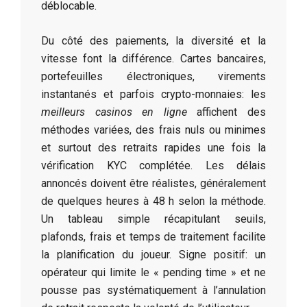
déblocable.
Du côté des paiements, la diversité et la
vitesse font la différence. Cartes bancaires,
portefeuilles électroniques, virements
instantanés et parfois crypto-monnaies: les
meilleurs casinos en ligne
affichent des
méthodes variées, des frais nuls ou minimes
et surtout des retraits rapides une fois la
vérification KYC complétée. Les délais
annoncés doivent être réalistes, généralement
de quelques heures à 48 h selon la méthode.
Un tableau simple récapitulant seuils,
plafonds, frais et temps de traitement facilite
la planification du joueur. Signe positif: un
opérateur qui limite le « pending time » et ne
pousse pas systématiquement à l’annulation