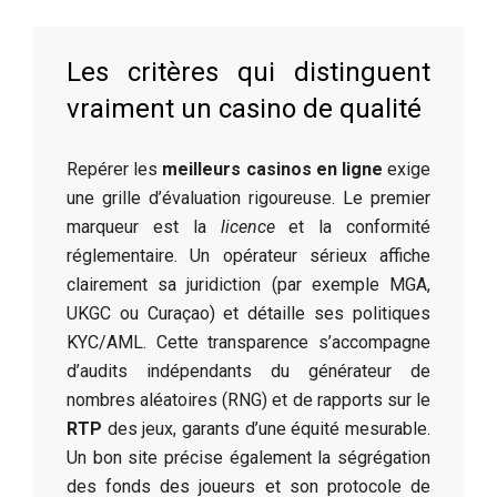
Les critères qui distinguent
vraiment un casino de qualité
Repérer les
meilleurs casinos en ligne
exige
une grille d’évaluation rigoureuse. Le premier
marqueur est la
licence
et la conformité
réglementaire. Un opérateur sérieux affiche
clairement sa juridiction (par exemple MGA,
UKGC ou Curaçao) et détaille ses politiques
KYC/AML. Cette transparence s’accompagne
d’audits indépendants du générateur de
nombres aléatoires (RNG) et de rapports sur le
RTP
des jeux, garants d’une équité mesurable.
Un bon site précise également la ségrégation
des fonds des joueurs et son protocole de