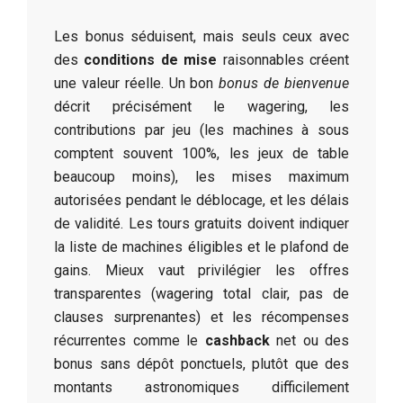
Les bonus séduisent, mais seuls ceux avec
des
conditions de mise
raisonnables créent
une valeur réelle. Un bon
bonus de bienvenue
décrit précisément le wagering, les
contributions par jeu (les machines à sous
comptent souvent 100%, les jeux de table
beaucoup moins), les mises maximum
autorisées pendant le déblocage, et les délais
de validité. Les tours gratuits doivent indiquer
la liste de machines éligibles et le plafond de
gains. Mieux vaut privilégier les offres
transparentes (wagering total clair, pas de
clauses surprenantes) et les récompenses
récurrentes comme le
cashback
net ou des
bonus sans dépôt ponctuels, plutôt que des
montants astronomiques difficilement