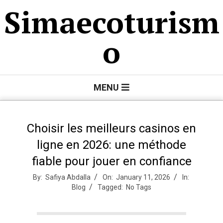
Skip
Simaecoturism
to
content
o
Primary
MENU
Navigation
Menu
Choisir les meilleurs casinos en
ligne en 2026: une méthode
fiable pour jouer en confiance
By:
Safiya Abdalla
On:
January 11, 2026
In:
Blog
Tagged:
No Tags