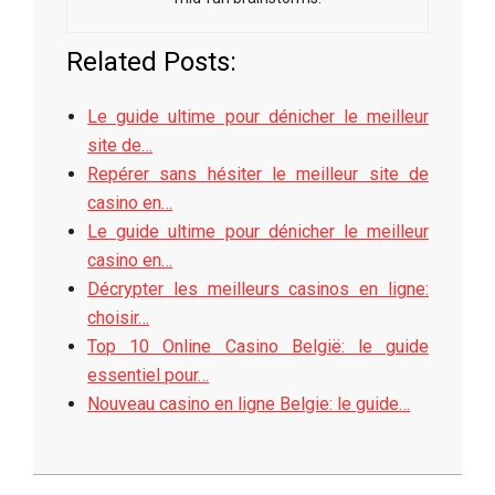
Related Posts:
Le guide ultime pour dénicher le meilleur
site de…
Repérer sans hésiter le meilleur site de
casino en…
Le guide ultime pour dénicher le meilleur
casino en…
Décrypter les meilleurs casinos en ligne:
choisir…
Top 10 Online Casino België: le guide
essentiel pour…
Nouveau casino en ligne Belgie: le guide…
2026-