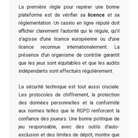
La première règle pour repérer une bonne
plateforme est de vérifier sa
licence
et sa
réglementation. Un casino en ligne réputé doit
afficher clairement l'autorité qui le régule, qu'il
s'agisse d'une licence européenne ou d'une
licence reconnue internationalement. La
présence d'un organisme de contrôle garantit
que les jeux sont équitables et que les audits
indépendants sont effectués régulièrement.
La sécurité technique est tout aussi cruciale.
Les protocoles de chiffrement, la protection
des données personnelles et la conformité
aux normes telles que le RGPD renforcent la
confiance des joueurs. Une bonne politique de
jeu responsable, avec des outils d'auto-
exclusion et des limites de dépôt, montre que