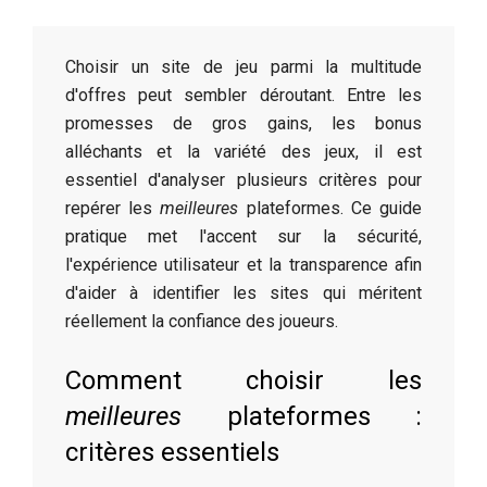
Choisir un site de jeu parmi la multitude
d'offres peut sembler déroutant. Entre les
promesses de gros gains, les bonus
alléchants et la variété des jeux, il est
essentiel d'analyser plusieurs critères pour
repérer les
meilleures
plateformes. Ce guide
pratique met l'accent sur la sécurité,
l'expérience utilisateur et la transparence afin
d'aider à identifier les sites qui méritent
réellement la confiance des joueurs.
Comment choisir les
meilleures
plateformes :
critères essentiels