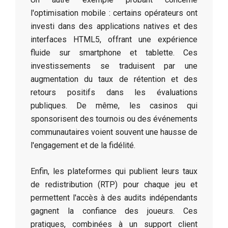
l'optimisation mobile : certains opérateurs ont
investi dans des applications natives et des
interfaces HTML5, offrant une expérience
fluide sur smartphone et tablette. Ces
investissements se traduisent par une
augmentation du taux de rétention et des
retours positifs dans les évaluations
publiques. De même, les casinos qui
sponsorisent des tournois ou des événements
communautaires voient souvent une hausse de
l'engagement et de la fidélité.
Enfin, les plateformes qui publient leurs taux
de redistribution (RTP) pour chaque jeu et
permettent l'accès à des audits indépendants
gagnent la confiance des joueurs. Ces
pratiques, combinées à un support client