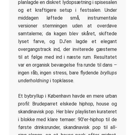
planlagde en diskret lydopsætning i spisesalen
og et kraftigere setup i festsalen. Under
middagen løftede små, instrumentale
versioner stemningen uden at overdøve
samtalerne; da kagen blev skåret, skiftede
lyset farve, og DJ’en lagde et elegant
overgangstrack ind, der inviterede gæsterne
til at følge med ind i næste rum. Resultatet
var en organisk bevægelse fra runde til dans –
ingen råb, ingen stress, bare flydende
bryllups
underholdning
i topklasse.
Et bybryllup i København havde en mere urban
profil: Brudeparret elskede hiphop, house og
skandinavisk pop. Her blev playlisten kurateret
i blokke med klare temaer: 90’er-hiphop til de
første drinksrunder, skandinavisk pop til all-