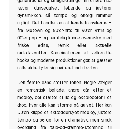
generationer og smagsretninger. En erfaren DJ
læser dansegulvet løbende og justerer
dynamikken, så tempo og energi rammer
rigtigt. Det handler om at kende klassikerne –
fra Motown og 80’er-hits til 90’er R’n’B og
00’er-pop – og samtidig kunne overraske med
friske edits, remix eller aktuelle
radiofavoritter. Kombinationen af velkendte
hooks og moderne produktioner gør, at gæster
i alle aldre føler sig inviteret ind i festen.
Den første dans sætter tonen. Nogle vælger
en romantisk ballade, andre går efter et
medley, der starter stille og eksploderer i et
drop, hvor alle kan storme på gulvet. Her kan
DJ’en klippe et skræddersyet medley, justere
tempo og sørge for en dramatisk, men smuk
overgang fra tale-og-kramme-stemning til