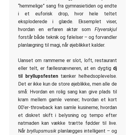
“hemmelige” sang fra gymnasietiden og endte
i et euforisk drop, hvor hele teltet
eksploderede i glæde. Eksemplet viser,
hvordan en erfaren aktør som
Flyverskjul
forstår både teknik og følelser – og forvandler
planlægning til magi, når øjeblikket kalder.
Uanset om rammerne er slot, loft, restaurant
eller telt, er fællesnævneren, at en dygtig
dj
til bryllupsfesten
tænker helhedsoplevelse.
Det er ikke kun de store øjeblikke, men alle de
små: Hvordan en rolig sang kan give plads til
kram mellem gamle venner; hvordan et kort
00’er-throwback kan samle kusinerne; hvordan
et diskret skift i belysning og tempo efter
natmaden kan vække trætte fødder til live.
Når
bryllupsmusik
planlægges intelligent – og