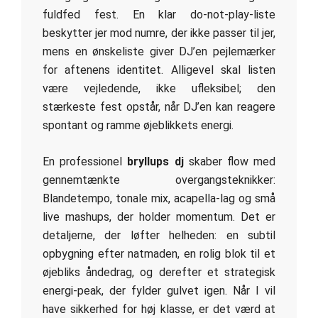
fuldfed fest. En klar do-not-play-liste
beskytter jer mod numre, der ikke passer til jer,
mens en ønskeliste giver DJ’en pejlemærker
for aftenens identitet. Alligevel skal listen
være vejledende, ikke ufleksibel; den
stærkeste fest opstår, når DJ’en kan reagere
spontant og ramme øjeblikkets energi.
En professionel
bryllups dj
skaber flow med
gennemtænkte overgangsteknikker:
Blandetempo, tonale mix, acapella-lag og små
live mashups, der holder momentum. Det er
detaljerne, der løfter helheden: en subtil
opbygning efter natmaden, en rolig blok til et
øjebliks åndedrag, og derefter et strategisk
energi-peak, der fylder gulvet igen. Når I vil
have sikkerhed for høj klasse, er det værd at