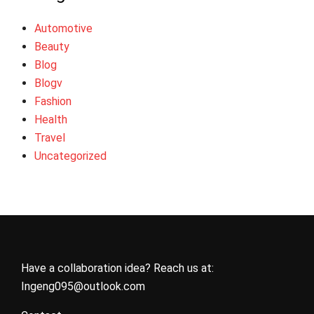
Automotive
Beauty
Blog
Blogv
Fashion
Health
Travel
Uncategorized
Have a collaboration idea? Reach us at:
Ingeng095@outlook.com