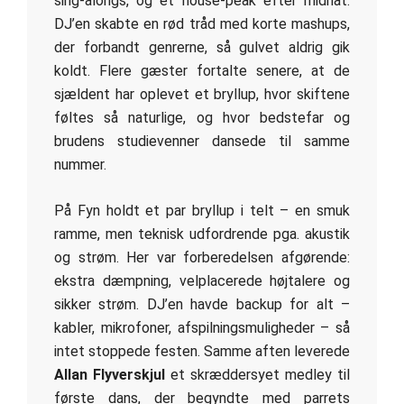
sing-alongs, og et house-peak efter midnat.
DJ’en skabte en rød tråd med korte mashups,
der forbandt genrerne, så gulvet aldrig gik
koldt. Flere gæster fortalte senere, at de
sjældent har oplevet et bryllup, hvor skiftene
føltes så naturlige, og hvor bedstefar og
brudens studievenner dansede til samme
nummer.
På Fyn holdt et par bryllup i telt – en smuk
ramme, men teknisk udfordrende pga. akustik
og strøm. Her var forberedelsen afgørende:
ekstra dæmpning, velplacerede højtalere og
sikker strøm. DJ’en havde backup for alt –
kabler, mikrofoner, afspilningsmuligheder – så
intet stoppede festen. Samme aften leverede
Allan Flyverskjul
et skræddersyet medley til
første dans, der begyndte med parrets