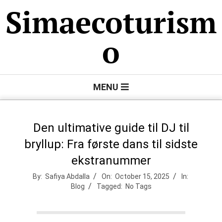
Skip
Simaecoturism
to
content
o
Primary
MENU
Navigation
Menu
Den ultimative guide til DJ til
bryllup: Fra første dans til sidste
ekstranummer
By:
Safiya Abdalla
On:
October 15, 2025
In:
Blog
Tagged:
No Tags