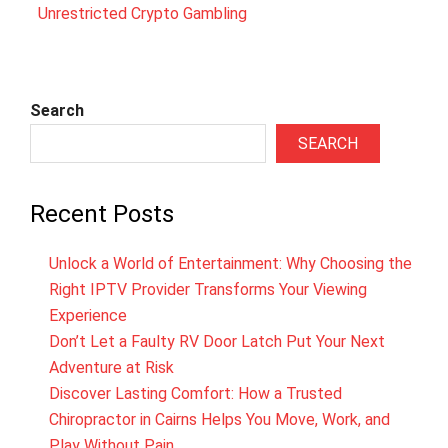
Unrestricted Crypto Gambling
Search
SEARCH
Recent Posts
Unlock a World of Entertainment: Why Choosing the
Right IPTV Provider Transforms Your Viewing
Experience
Don’t Let a Faulty RV Door Latch Put Your Next
Adventure at Risk
Discover Lasting Comfort: How a Trusted
Chiropractor in Cairns Helps You Move, Work, and
Play Without Pain