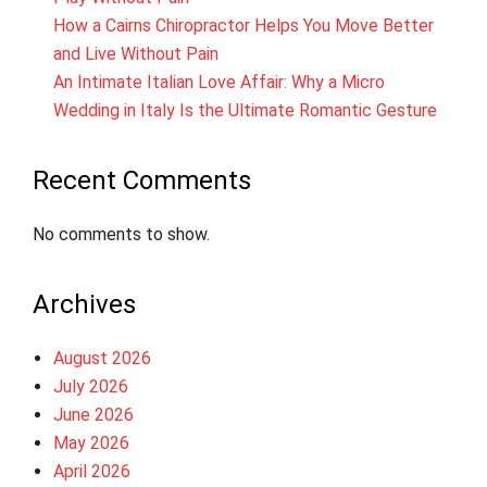
How a Cairns Chiropractor Helps You Move Better
and Live Without Pain
An Intimate Italian Love Affair: Why a Micro
Wedding in Italy Is the Ultimate Romantic Gesture
Recent Comments
No comments to show.
Archives
August 2026
July 2026
June 2026
May 2026
April 2026