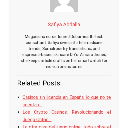
Safiya Abdalla
Mogadishu nurse turned Dubai health-tech
consultant. Safiya dives into telemedicine
trends, Somali poetry translations, and
espresso-based skincare DIYs. A marathoner,
she keeps article drafts on her smartwatch for
mid-run brainstorms.
Related Posts:
Casinos sin licencia en España: lo que no te
cuentan…
Los Crypto Casinos: Revolucionando el
Juego Online…
La otra cara del juego online: todo sobre el