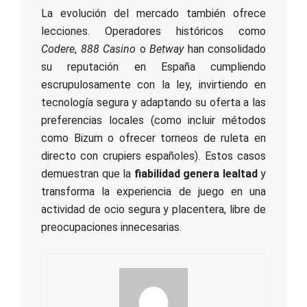
La evolución del mercado también ofrece
lecciones. Operadores históricos como
Codere
,
888 Casino
o
Betway
han consolidado
su reputación en España cumpliendo
escrupulosamente con la ley, invirtiendo en
tecnología segura y adaptando su oferta a las
preferencias locales (como incluir métodos
como Bizum o ofrecer torneos de ruleta en
directo con crupiers españoles). Estos casos
demuestran que la
fiabilidad genera lealtad
y
transforma la experiencia de juego en una
actividad de ocio segura y placentera, libre de
preocupaciones innecesarias.