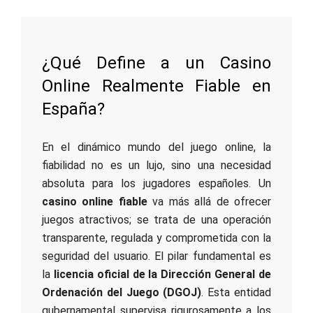
¿Qué Define a un Casino
Online Realmente Fiable en
España?
En el dinámico mundo del juego online, la
fiabilidad no es un lujo, sino una necesidad
absoluta para los jugadores españoles. Un
casino online fiable
va más allá de ofrecer
juegos atractivos; se trata de una operación
transparente, regulada y comprometida con la
seguridad del usuario. El pilar fundamental es
la
licencia oficial de la Dirección General de
Ordenación del Juego (DGOJ)
. Esta entidad
gubernamental supervisa rigurosamente a los