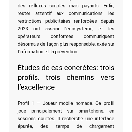
des réflexes simples mais payants. Enfin,
rester attentif aux communications: les
restrictions publicitaires renforcées depuis
2023 ont assaini l’écosystème, et les
opérateurs conformes communiquent
désormais de façon plus responsable, axée sur
l’information et la prévention.
Études de cas concrètes: trois
profils, trois chemins vers
l’excellence
Profil 1 — Joueur mobile nomade. Ce profil
joue principalement sur smartphone, en
sessions courtes. Il recherche une interface
épurée, des temps de chargement