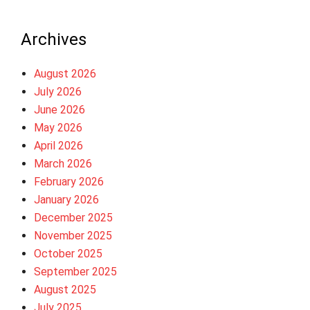
Archives
August 2026
July 2026
June 2026
May 2026
April 2026
March 2026
February 2026
January 2026
December 2025
November 2025
October 2025
September 2025
August 2025
July 2025