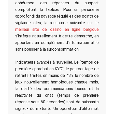
cohérence des réponses du support
complètent le tableau. Pour un panorama
approfondi du paysage régulé et des points de
vigilance clés, la ressource suivante sur le
meilleur site de casino en ligne belgique
s’intègre naturellement à cette démarche, en
apportant un complément d’information utile
sans pousser à la surconsommation.
Indicateurs avancés à surveiller. Le “temps de
première approbation KYC”, le pourcentage de
retraits traités en moins de 48h, le nombre de
jeux nouvellement homologués chaque mois,
la clarté des communications bonus et la
réactivité du chat (temps de première
réponse sous 60 secondes) sont de puissants
signaux de maturité. Un opérateur d’élite met