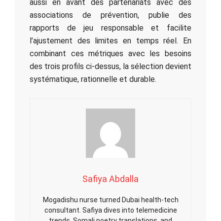
aussi en avant des partenariats avec des
associations de prévention, publie des
rapports de jeu responsable et facilite
l’ajustement des limites en temps réel. En
combinant ces métriques avec les besoins
des trois profils ci-dessus, la sélection devient
systématique, rationnelle et durable.
Safiya Abdalla
Mogadishu nurse turned Dubai health-tech
consultant. Safiya dives into telemedicine
trends, Somali poetry translations, and