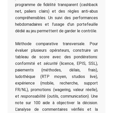
programme de fidélité transparent (cashback
net, paliers clairs) et des règles anti-abus
compréhensibles. Un suivi des performances
hebdomadaires et l’usage d’un portefeuille
dédié au jeu permettent de garder le contrôle.
Méthode comparative transversale. Pour
évaluer plusieurs opérateurs, construire un
tableau de score avec des pondérations:
conformité et
sécurité
(licence, EPIS, SSL),
paiements (méthodes, délais, frais),
ludothèque (RTP moyen, studios live),
expérience (mobile, recherche, support
FR/NL), promotions (wagering, valeur réelle),
et
responsabilité
(outils, communication). Une
note sur 100 aide à objectiver la décision.
L’analyse de commentaires vérifiés et la