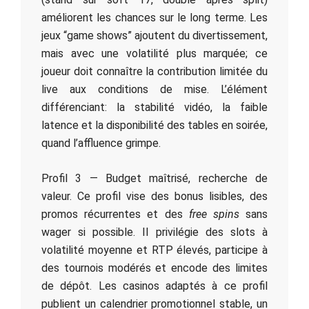
améliorent les chances sur le long terme. Les
jeux “game shows” ajoutent du divertissement,
mais avec une volatilité plus marquée; ce
joueur doit connaître la contribution limitée du
live aux conditions de mise. L’élément
différenciant: la stabilité vidéo, la faible
latence et la disponibilité des tables en soirée,
quand l’affluence grimpe.
Profil 3 — Budget maîtrisé, recherche de
valeur. Ce profil vise des bonus lisibles, des
promos récurrentes et des
free spins
sans
wager si possible. Il privilégie des slots à
volatilité moyenne et RTP élevés, participe à
des tournois modérés et encode des limites
de dépôt. Les casinos adaptés à ce profil
publient un calendrier promotionnel stable, un