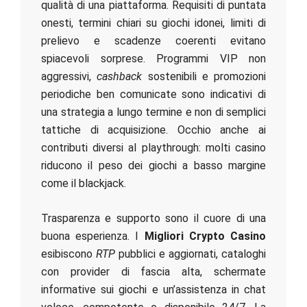
qualità di una piattaforma. Requisiti di puntata
onesti, termini chiari su giochi idonei, limiti di
prelievo e scadenze coerenti evitano
spiacevoli sorprese. Programmi VIP non
aggressivi,
cashback
sostenibili e promozioni
periodiche ben comunicate sono indicativi di
una strategia a lungo termine e non di semplici
tattiche di acquisizione. Occhio anche ai
contributi diversi al playthrough: molti casino
riducono il peso dei giochi a basso margine
come il blackjack.
Trasparenza e supporto sono il cuore di una
buona esperienza. I
Migliori Crypto Casino
esibiscono
RTP
pubblici e aggiornati, cataloghi
con provider di fascia alta, schermate
informative sui giochi e un’assistenza in chat