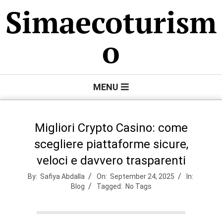
Skip
Simaecoturism
to
content
o
Primary
MENU
Navigation
Menu
Migliori Crypto Casino: come
scegliere piattaforme sicure,
veloci e davvero trasparenti
By:
Safiya Abdalla
On:
September 24, 2025
In:
Blog
Tagged:
No Tags