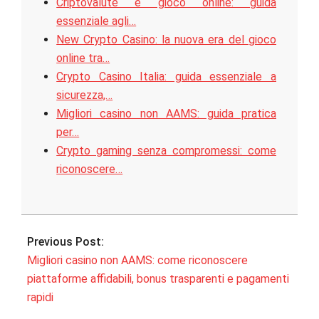
Criptovalute e gioco online: guida
essenziale agli…
New Crypto Casino: la nuova era del gioco
online tra…
Crypto Casino Italia: guida essenziale a
sicurezza,…
Migliori casino non AAMS: guida pratica
per…
Crypto gaming senza compromessi: come
riconoscere…
2025-
09-
Previous Post:
24
Migliori casino non AAMS: come riconoscere
piattaforme affidabili, bonus trasparenti e pagamenti
rapidi