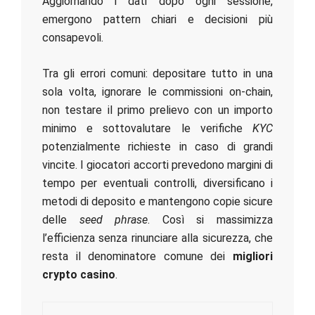
Aggiornando i dati dopo ogni sessione,
emergono pattern chiari e decisioni più
consapevoli.
Tra gli errori comuni: depositare tutto in una
sola volta, ignorare le commissioni on-chain,
non testare il primo prelievo con un importo
minimo e sottovalutare le verifiche
KYC
potenzialmente richieste in caso di grandi
vincite. I giocatori accorti prevedono margini di
tempo per eventuali controlli, diversificano i
metodi di deposito e mantengono copie sicure
delle
seed phrase
. Così si massimizza
l’efficienza senza rinunciare alla sicurezza, che
resta il denominatore comune dei
migliori
crypto casino
.