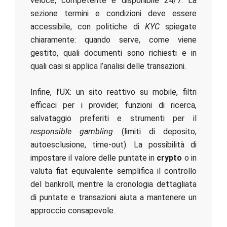
veloce, competente e disponibile 24/7. La
sezione termini e condizioni deve essere
accessibile, con politiche di
KYC
spiegate
chiaramente: quando serve, come viene
gestito, quali documenti sono richiesti e in
quali casi si applica l’analisi delle transazioni.
Infine, l’UX: un sito reattivo su mobile, filtri
efficaci per i provider, funzioni di ricerca,
salvataggio preferiti e strumenti per il
responsible gambling
(limiti di deposito,
autoesclusione, time-out). La possibilità di
impostare il valore delle puntate in
crypto
o in
valuta fiat equivalente semplifica il controllo
del bankroll, mentre la cronologia dettagliata
di puntate e transazioni aiuta a mantenere un
approccio consapevole.