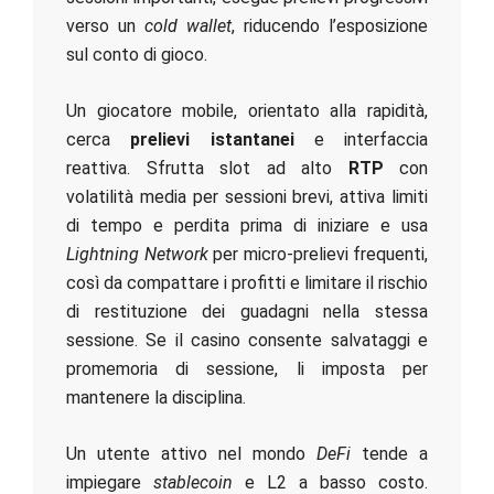
verso un
cold wallet
, riducendo l’esposizione
sul conto di gioco.
Un giocatore mobile, orientato alla rapidità,
cerca
prelievi istantanei
e interfaccia
reattiva. Sfrutta slot ad alto
RTP
con
volatilità media per sessioni brevi, attiva limiti
di tempo e perdita prima di iniziare e usa
Lightning Network
per micro-prelievi frequenti,
così da compattare i profitti e limitare il rischio
di restituzione dei guadagni nella stessa
sessione. Se il casino consente salvataggi e
promemoria di sessione, li imposta per
mantenere la disciplina.
Un utente attivo nel mondo
DeFi
tende a
impiegare
stablecoin
e L2 a basso costo.