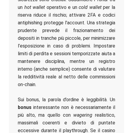
un
hot wallet
operativo e un
cold wallet
per la
riserva riduce il rischio; attivare 2FA e codici
antiphishing protegge l’account. Una strategia
prudente prevede il frazionamento dei
depositi in tranche più piccole, per minimizzare
l’esposizione in caso di problemi. Impostare
limiti di perdita e sessioni temporizzate aiuta a
mantenere disciplina, mentre un registro
interno (anche semplice) consente di valutare
la redditività reale al netto delle commissioni
on-chain.
Sui bonus, la parola d’ordine è leggibilità. Un
bonus
interessante non è necessariamente il
più alto, ma quello con
wagering
realistico,
massimali coerenti e divieto di puntate
eccessive durante il playthrough. Se il casino