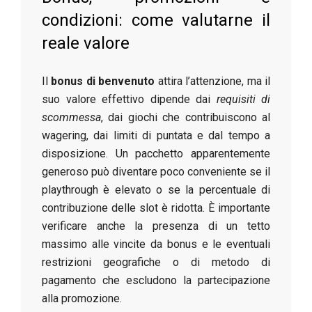
condizioni: come valutarne il
reale valore
Il
bonus di benvenuto
attira l’attenzione, ma il
suo valore effettivo dipende dai
requisiti di
scommessa
, dai giochi che contribuiscono al
wagering, dai limiti di puntata e dal tempo a
disposizione. Un pacchetto apparentemente
generoso può diventare poco conveniente se il
playthrough è elevato o se la percentuale di
contribuzione delle slot è ridotta. È importante
verificare anche la presenza di un tetto
massimo alle vincite da bonus e le eventuali
restrizioni geografiche o di metodo di
pagamento che escludono la partecipazione
alla promozione.