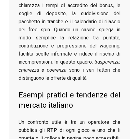
chiarezza i tempi di accredito dei bonus, le
soglie di deposito, la suddivisione del
pacchetto in tranche e il calendario di rilascio
dei free spin. Quando un casinò spiega in
modo semplice la relazione tra puntate,
contribuzione e progressione del wagering,
facilita scelte informate e riduce il rischio di
incomprensioni. In questo quadro,
trasparenza,
chiarezza e coerenza
sono i veri fattori che
distinguono le offerte di qualità.
Esempi pratici e tendenze del
mercato italiano
Un confronto utile è tra un operatore che
pubblica gli
RTP
di ogni gioco e uno che li
omette o li colloca in pagine poco accessibili.