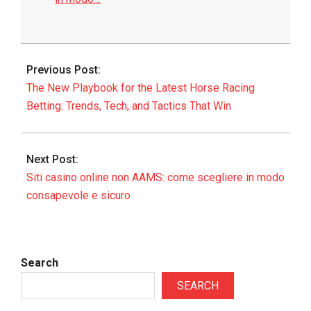
2025-
11-
Previous Post:
14
The New Playbook for the Latest Horse Racing
Betting: Trends, Tech, and Tactics That Win
Next Post:
Siti casino online non AAMS: come scegliere in modo
consapevole e sicuro
Search
SEARCH