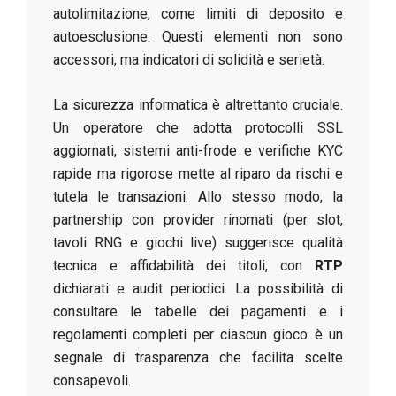
autolimitazione, come limiti di deposito e
autoesclusione. Questi elementi non sono
accessori, ma indicatori di solidità e serietà.
La sicurezza informatica è altrettanto cruciale.
Un operatore che adotta protocolli SSL
aggiornati, sistemi anti-frode e verifiche KYC
rapide ma rigorose mette al riparo da rischi e
tutela le transazioni. Allo stesso modo, la
partnership con provider rinomati (per slot,
tavoli RNG e giochi live) suggerisce qualità
tecnica e affidabilità dei titoli, con
RTP
dichiarati e audit periodici. La possibilità di
consultare le tabelle dei pagamenti e i
regolamenti completi per ciascun gioco è un
segnale di trasparenza che facilita scelte
consapevoli.