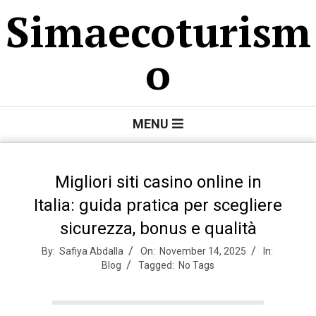
Skip
Simaecoturism
to
content
o
Primary
MENU
Navigation
Menu
Migliori siti casino online in
Italia: guida pratica per scegliere
sicurezza, bonus e qualità
By:
Safiya Abdalla
On:
November 14, 2025
In:
Blog
Tagged:
No Tags