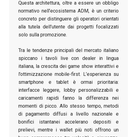
Questa architettura, oltre a essere un obbligo
normativo nell’ecosistema ADM, è un criterio
concreto per distinguere gli operatori orientati
alla tutela dell’utente dai progetti focalizzati
solo sulla promozione.
Tra le tendenze principali del mercato italiano
spiccano i tavoli live con dealer in lingua
italiana, la crescita dei game show interattivi e
l’ottimizzazione mobile-first. L’esperienza su
smartphone e tablet è ormai prioritaria:
interfacce leggere, lobby personalizzabili e
caricamenti rapidi fanno la differenza nei
momenti di picco. Allo stesso tempo, metodi
di pagamento diffusi a livello nazionale e
bonifici istantanei accelerano depositi e
prelievi, mentre i wallet più noti offrono un