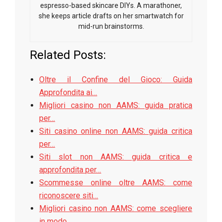
espresso-based skincare DIYs. A marathoner,
she keeps article drafts on her smartwatch for
mid-run brainstorms.
Related Posts:
Oltre il Confine del Gioco: Guida
Approfondita ai…
Migliori casino non AAMS: guida pratica
per…
Siti casino online non AAMS: guida critica
per…
Siti slot non AAMS: guida critica e
approfondita per…
Scommesse online oltre AAMS: come
riconoscere siti…
Migliori casino non AAMS: come scegliere
in modo…