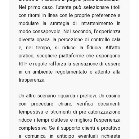
Nel primo caso, l’utente può selezionare titoli
con ritorni in linea con le proprie preferenze e
modulare la strategia di intrattenimento in
modo consapevole. Nel secondo, l’esperienza
diventa opaca: la percezione di controllo cala
e, nel tempo, si riduce la fiducia. All’atto
pratico, scegliere piattaforme che espongono
RTP e regole rafforza la sensazione di essere
in un ambiente regolamentato e attento alla
trasparenza.
Un altro scenario riguarda i prelievi. Un casinò
con procedure chiare, verifica documenti
tempestiva e strumenti di pre-autorizzazione
riduce i tempi d’attesa e migliora l’esperienza
complessiva. Se il supporto clienti è proattivo
e comunica in anticipo eventuali richieste