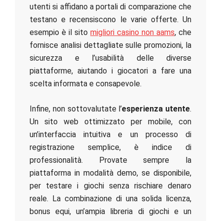
utenti si affidano a portali di comparazione che
testano e recensiscono le varie offerte. Un
esempio è il sito
migliori casino non aams
, che
fornisce analisi dettagliate sulle promozioni, la
sicurezza e l’usabilità delle diverse
piattaforme, aiutando i giocatori a fare una
scelta informata e consapevole.
Infine, non sottovalutate l’
esperienza utente
.
Un sito web ottimizzato per mobile, con
un’interfaccia intuitiva e un processo di
registrazione semplice, è indice di
professionalità. Provate sempre la
piattaforma in modalità demo, se disponibile,
per testare i giochi senza rischiare denaro
reale. La combinazione di una solida licenza,
bonus equi, un’ampia libreria di giochi e un