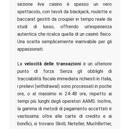
sezione live casino è spesso un vero
spettacolo, con tavoli da blackjack, roulette e
baccarat gestiti da croupier in tempo reale da
studi di lusso, offrendo un’esperienza
autentica che ricalca quella di un casinò fisico.
Una scelta semplicemente inarrivabile per gli
appassionati.
La
velocità delle transazioni
è un ulteriore
punto di forza. Senza gli obblighi di
tracciabilità fiscale immediata richiesti in Italia,
i prelievi (withdrawal) sono processati in poche
ore, o al massimo in 24-48 ore, rispetto ai
tempi più lunghi degli operatori AAMS. Inoltre,
la gamma di metodi di pagamento accettati è
vastissima: oltre alle carte di credito e ai
bonifici, si trovano Skrill, Neteller, MuchBetter,