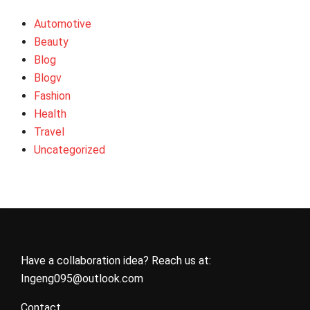
Automotive
Beauty
Blog
Blogv
Fashion
Health
Travel
Uncategorized
Have a collaboration idea? Reach us at:
Ingeng095@outlook.com
Contact