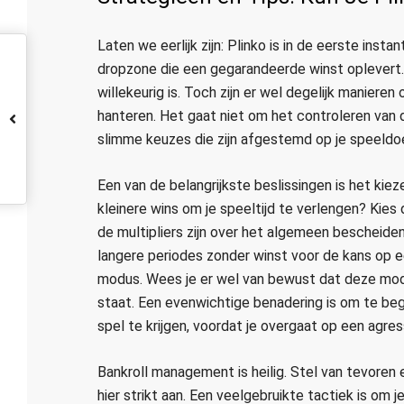
Laten we eerlijk zijn: Plinko is in de eerste ins
dropzone die een gegarandeerde winst oplevert. 
willekeurig is. Toch zijn er wel degelijk manie
hanteren. Het gaat niet om het controleren van 
slimme keuzes die zijn afgestemd op je speeldo
Een van de belangrijkste beslissingen is het kieze
kleinere wins om je speeltijd te verlengen? Kies
de multipliers zijn over het algemeen bescheiden
langere periodes zonder winst voor de kans op e
modus. Wees je er wel van bewust dat deze modus 
staat. Een evenwichtige benadering is om te beg
spel te krijgen, voordat je overgaat op een agres
Bankroll management is heilig. Stel van tevoren 
hier strikt aan. Een veelgebruikte tactiek is om j