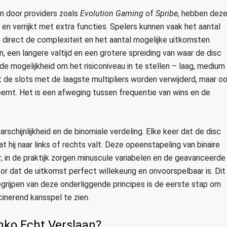
n door providers zoals
Evolution Gaming
of
Spribe
, hebben dez
 en verrijkt met extra functies. Spelers kunnen vaak het aantal
t direct de complexiteit en het aantal mogelijke uitkomsten
 een langere valtijd en een grotere spreiding van waar de disc
 mogelijkheid om het risiconiveau in te stellen – laag, medium
t de slots met de laagste multipliers worden verwijderd, maar o
eemt. Het is een afweging tussen frequentie van wins en de
schijnlijkheid en de binomiale verdeling. Elke keer dat de disc
t hij naar links of rechts valt. Deze opeenstapeling van binaire
er, in de praktijk zorgen minuscule variabelen en de geavanceerde
r dat de uitkomst perfect willekeurig en onvoorspelbaar is. Dit
egrijpen van deze onderliggende principes is de eerste stap om
cinerend kansspel te zien.
inko Echt Verslaan?