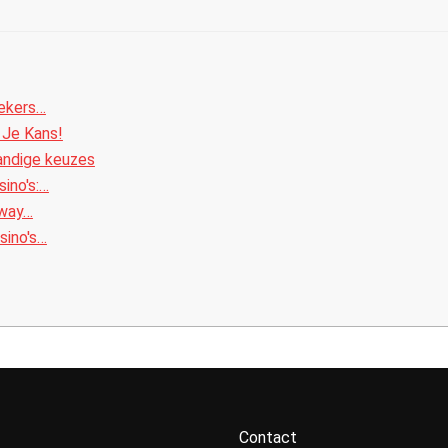
oekers…
 Je Kans!
tandige keuzes
ino's:…
oway…
sino's…
Contact