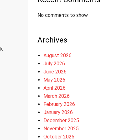
e
No comments to show.
Archives
ok
August 2026
July 2026
June 2026
May 2026
April 2026
March 2026
February 2026
January 2026
December 2025
November 2025
October 2025