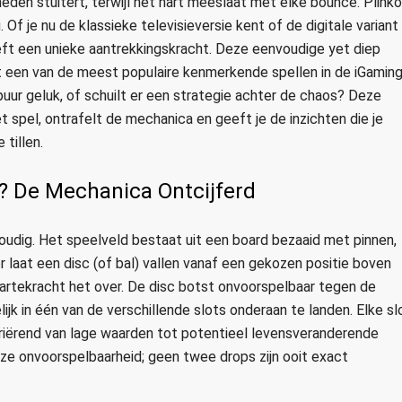
eden stuitert, terwijl het hart meeslaat met elke bounce. Plinko
 Of je nu de klassieke televisieversie kent of de digitale variant 
eft een unieke aantrekkingskracht. Deze eenvoudige yet diep
t een van de meest populaire kenmerkende spellen in de iGaming
uur geluk, of schuilt er een strategie achter de chaos? Deze
et spel, ontrafelt de mechanica en geeft je de inzichten die je
tillen.
t? De Mechanica Ontcijferd
voudig. Het speelveld bestaat uit een board bezaaid met pinnen,
r laat een disc (of bal) vallen vanaf een gekozen positie boven
rtekracht het over. De disc botst onvoorspelbaar tegen de
ijk in één van de verschillende slots onderaan te landen. Elke sl
variërend van lage waarden tot potentieel levensveranderende
eze onvoorspelbaarheid; geen twee drops zijn ooit exact