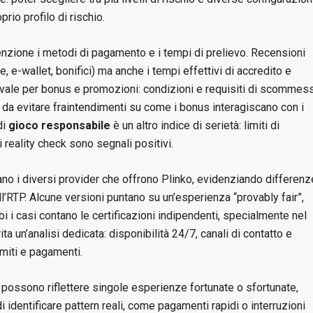
rio profilo di rischio.
enzione i metodi di pagamento e i tempi di prelievo. Recensioni
e, e-wallet, bonifici) ma anche i tempi effettivi di accredito e
vale per bonus e promozioni: condizioni e requisiti di scommes
da evitare fraintendimenti su come i bonus interagiscano con i
di
gioco responsabile
è un altro indice di serietà: limiti di
 reality check sono segnali positivi.
tano i diversi provider che offrono Plinko, evidenziando differenz
ll’RTP. Alcune versioni puntano su un’esperienza “provably fair”,
bi i casi contano le certificazioni indipendenti, specialmente nel
a un’analisi dedicata: disponibilità 24/7, canali di contatto e
miti e pagamenti.
ate possono riflettere singole esperienze fortunate o sfortunate,
identificare pattern reali, come pagamenti rapidi o interruzioni