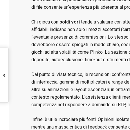
di file consente un’esperienza più aderente al prop
Chi gioca con
soldi veri
tende a valutare con att
affidabili indicano non solo i mezzi accettati (cart
l’eventuale presenza di commissioni. Lo stesso 
dovrebbero essere spiegati in modo chiaro, così 
giochi ad alta volatilità come Plinko. La sezione 
deposito, autoesclusione, time-out e strumenti di
Dal punto di vista tecnico, le recensioni confron
di interfaccia, gamma di moltiplicatori e range de
altre su animazioni e layout essenziali; in entram
contesto regolamentato. L’assistenza clienti merit
competenza nel rispondere a domande su RTP, li
Infine, è utile incrociare più fonti. Opinioni isol
mentre una massa critica di feedback consente di 