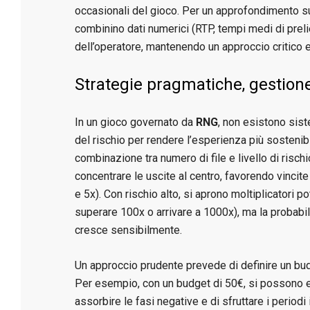
occasionali del gioco. Per un approfondimento 
combinino dati numerici (RTP, tempi medi di prelie
dell’operatore, mantenendo un approccio critico 
Strategie pragmatiche, gestione 
In un gioco governato da
RNG
, non esistono siste
del rischio per rendere l’esperienza più sostenibi
combinazione tra numero di file e livello di rischi
concentrare le uscite al centro, favorendo vincit
e 5x). Con rischio alto, si aprono moltiplicatori
superare 100x o arrivare a 1000x), ma la probabilit
cresce sensibilmente.
Un approccio prudente prevede di definire un bud
Per esempio, con un budget di 50€, si possono ef
assorbire le fasi negative e di sfruttare i periodi 