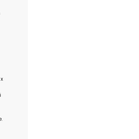
à
1x
i
e.