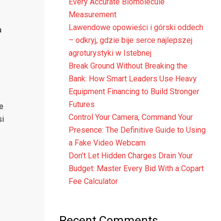
Every Accurate Biomolecule
Measurement
Lawendowe opowieści i górski oddech
a
– odkryj, gdzie bije serce najlepszej
agroturystyki w Istebnej
Break Ground Without Breaking the
Bank: How Smart Leaders Use Heavy
Equipment Financing to Build Stronger
Futures
e
Control Your Camera, Command Your
si
Presence: The Definitive Guide to Using
a Fake Video Webcam
Don’t Let Hidden Charges Drain Your
Budget: Master Every Bid With a Copart
Fee Calculator
Recent Comments