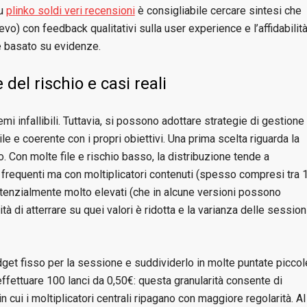
su
plinko soldi veri recensioni
è consigliabile cercare sintesi che
vo) con feedback qualitativi sulla user experience e l’affidabilit
e basato su evidenze.
del rischio e casi reali
mi infallibili. Tuttavia, si possono adottare strategie di gestione
le e coerente con i propri obiettivi. Una prima scelta riguarda la
o. Con molte file e rischio basso, la distribuzione tende a
e frequenti ma con moltiplicatori contenuti (spesso compresi tra 
 potenzialmente molto elevati (che in alcune versioni possono
à di atterrare su quei valori è ridotta e la varianza delle session
get fisso per la sessione e suddividerlo in molte puntate piccol
fettuare 100 lanci da 0,50€: questa granularità consente di
in cui i moltiplicatori centrali ripagano con maggiore regolarità. Al