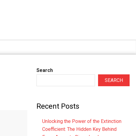
Search
SEARCH
Recent Posts
Unlocking the Power of the Extinction
Coefficient: The Hidden Key Behind