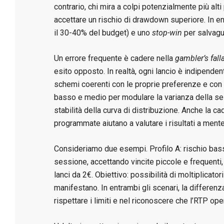
contrario, chi mira a colpi potenzialmente più al
accettare un rischio di drawdown superiore. In e
il 30-40% del budget) e uno
stop-win
per salvaguar
Un errore frequente è cadere nella
gambler’s fall
esito opposto. In realtà, ogni lancio è indipendent
schemi coerenti con le proprie preferenze e con l
basso e medio per modulare la varianza della se
stabilità della curva di distribuzione. Anche la c
programmate aiutano a valutare i risultati a ment
Consideriamo due esempi. Profilo A: rischio basso
sessione, accettando vincite piccole e frequenti, c
lanci da 2€. Obiettivo: possibilità di moltiplicatori
manifestano. In entrambi gli scenari, la differenz
rispettare i limiti e nel riconoscere che l’RTP ope