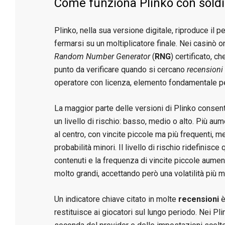
Come funziona Plinko con soldi
Plinko, nella sua versione digitale, riproduce il p
fermarsi su un moltiplicatore finale. Nei casinò 
Random Number Generator
(
RNG
) certificato, c
punto da verificare quando si cercano
recensioni
operatore con licenza, elemento fondamentale p
La maggior parte delle versioni di Plinko consent
un livello di rischio: basso, medio o alto. Più aume
al centro, con vincite piccole ma più frequenti, me
probabilità minori. Il livello di rischio ridefinisc
contenuti e la frequenza di vincite piccole aument
molto grandi, accettando però una volatilità più m
Un indicatore chiave citato in molte
recensioni
è 
restituisce ai giocatori sul lungo periodo. Nei Plin