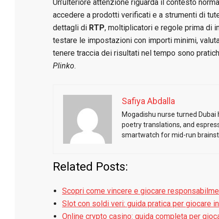
Un’ulteriore attenzione riguarda il contesto normat
accedere a prodotti verificati e a strumenti di tut
dettagli di
RTP
, moltiplicatori e regole prima di 
testare le impostazioni con importi minimi, valutare
tenere traccia dei risultati nel tempo sono prati
Plinko
.
Safiya Abdalla
Mogadishu nurse turned Dubai he
poetry translations, and espres
smartwatch for mid-run brains
Related Posts:
Scopri come vincere e giocare responsabilme
Slot con soldi veri: guida pratica per giocare i
Online crypto casino: guida completa per gioc