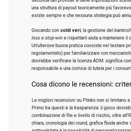
seconda del provider e delle impostazioni scelte.
una struttura di payout teoricamente più favorev
esiste sempre e che nessuna strategia può annul
Giocando con
soldi veri
, la gestione del
bankroll
loss
e
stop-win
e rispettarli aiuta a mantenere il 
Un’ulteriore buona pratica consiste nel testare p
regolamentato) per familiarizzare con meccaniche, 
dovrebbe verificare la licenza ADM: significa cont
responsabile e una cornice di tutela per i consum
Cosa dicono le recensioni: criter
Le migliori
recensioni
su Plinko non si limitano a 
Primo tra questi è la trasparenza: il gioco dovre
combinazione di file e livello di rischio, oltre al
chiara, cronologia dei round, grafica fluida anch
sottovalutata è la possibilità di personalizzazione