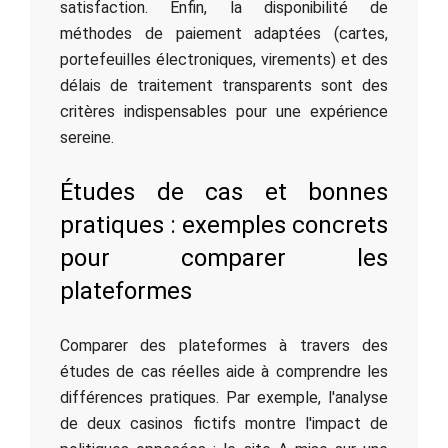
satisfaction. Enfin, la disponibilité de
méthodes de paiement adaptées (cartes,
portefeuilles électroniques, virements) et des
délais de traitement transparents sont des
critères indispensables pour une expérience
sereine.
Études de cas et bonnes
pratiques : exemples concrets
pour comparer les
plateformes
Comparer des plateformes à travers des
études de cas réelles aide à comprendre les
différences pratiques. Par exemple, l'analyse
de deux casinos fictifs montre l'impact de