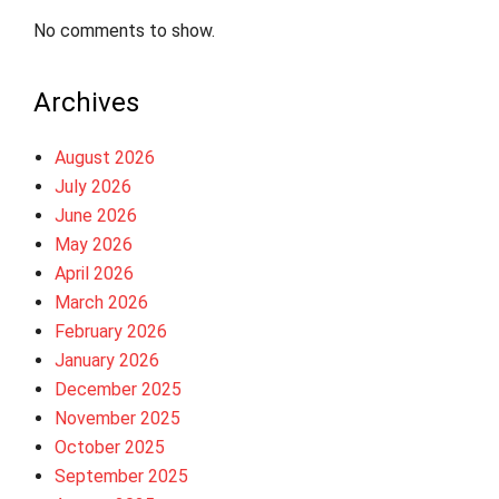
No comments to show.
Archives
August 2026
July 2026
June 2026
May 2026
April 2026
March 2026
February 2026
January 2026
December 2025
November 2025
October 2025
September 2025