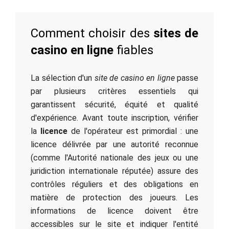
Comment choisir des
sites de
casino en ligne
fiables
La sélection d'un
site de casino en ligne
passe
par plusieurs critères essentiels qui
garantissent sécurité, équité et qualité
d'expérience. Avant toute inscription, vérifier
la
licence
de l'opérateur est primordial : une
licence délivrée par une autorité reconnue
(comme l'Autorité nationale des jeux ou une
juridiction internationale réputée) assure des
contrôles réguliers et des obligations en
matière de protection des joueurs. Les
informations de licence doivent être
accessibles sur le site et indiquer l'entité