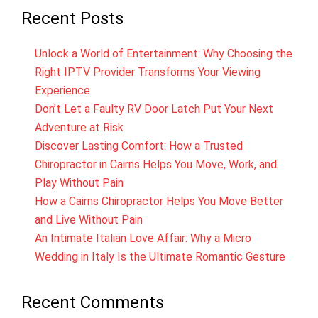
Recent Posts
Unlock a World of Entertainment: Why Choosing the
Right IPTV Provider Transforms Your Viewing
Experience
Don’t Let a Faulty RV Door Latch Put Your Next
Adventure at Risk
Discover Lasting Comfort: How a Trusted
Chiropractor in Cairns Helps You Move, Work, and
Play Without Pain
How a Cairns Chiropractor Helps You Move Better
and Live Without Pain
An Intimate Italian Love Affair: Why a Micro
Wedding in Italy Is the Ultimate Romantic Gesture
Recent Comments