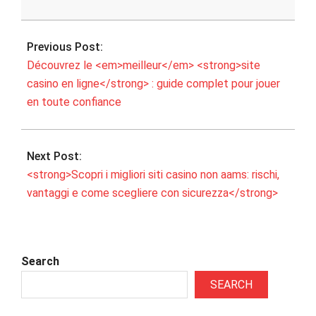
2026-
01-
Previous Post:
19
Découvrez le <em>meilleur</em> <strong>site
casino en ligne</strong> : guide complet pour jouer
en toute confiance
Next Post:
<strong>Scopri i migliori siti casino non aams: rischi,
vantaggi e come scegliere con sicurezza</strong>
Search
SEARCH