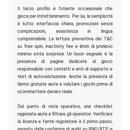
Il terzo profilo è l’utente occasionale che
gioca per intrattenimento. Per lui, la semplicità
è tutto: interfaccia chiara, promozioni senza
complicazioni, assistenza in lingua
comprensibile. La lettura preventiva dei T&C
su free spin, inactivity fee e limiti di prelievo
minimo evita sorprese. Un buon segnale è la
presenza di pagine dedicate al gioco
responsabile con contatti a enti di supporto e
test di autovalutazione. Anche la presenza di
demo gratuite aiuta a valutare i giochi prima di
scommettere denaro reale.
Dal punto di vista operativo, una checklist
ragionata aiuta a filtrare gli operatori. Verificare
la licenza e l’ente regolatore è il primo passo,
seguito dalla conferma di audit su RNG/RTP e