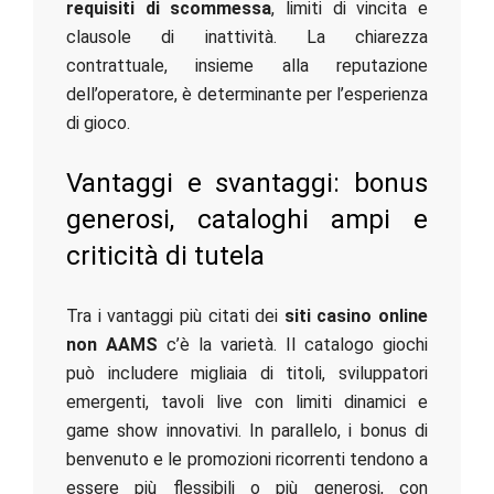
requisiti di scommessa
, limiti di vincita e
clausole di inattività. La chiarezza
contrattuale, insieme alla reputazione
dell’operatore, è determinante per l’esperienza
di gioco.
Vantaggi e svantaggi: bonus
generosi, cataloghi ampi e
criticità di tutela
Tra i vantaggi più citati dei
siti casino online
non AAMS
c’è la varietà. Il catalogo giochi
può includere migliaia di titoli, sviluppatori
emergenti, tavoli live con limiti dinamici e
game show innovativi. In parallelo, i bonus di
benvenuto e le promozioni ricorrenti tendono a
essere più flessibili o più generosi, con