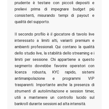
prudente è testare con piccoli depositi e
prelievi prima di impegnare budget più
consistenti, misurando tempi di payout e
qualità del supporto.
Il secondo profilo è il giocatore di tavolo live
interessato a limiti alti, varianti premium e
ambienti professionali. Qui contano la qualità
dello studio live, la stabilità dello streaming e i
limiti per sessione. Chi appartiene a questo
segmento dovrebbe favorire operatori con
licenza robusta, KYC rapido, sistemi
antimanipolazione e programmi VIP
trasparenti. Importante anche la presenza di
strumenti di autolimitazione
e session timer,
utili a mantenere un controllo lucido sul
bankroll durante sessioni ad alta intensità.