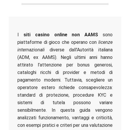
I
siti casino online non AAMS
sono
piattaforme di gioco che operano con
licenze
internazionali
diverse dall’Autorità italiana
(ADM, ex AAMS). Negli ultimi anni hanno
attirato l’attenzione per bonus generosi,
cataloghi ricchi di provider e metodi di
pagamento moderni. Tuttavia, scegliere un
operatore estero richiede consapevolezza:
standard di protezione, procedure KYC e
sistemi di tutela possono variare
sensibilmente. In questa guida vengono
analizzati funzionamento, vantaggi e criticità,
con esempi pratici e criteri per una valutazione