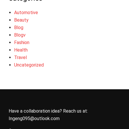
Automotive
Beauty
Blog
Blogv
Fashion
Health
Travel
Uncategorized
Have a collaboration idea? Reach us at:
Ingeng095@outlook.com