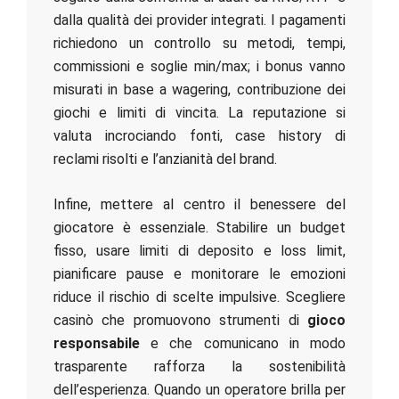
dalla qualità dei provider integrati. I pagamenti
richiedono un controllo su metodi, tempi,
commissioni e soglie min/max; i bonus vanno
misurati in base a wagering, contribuzione dei
giochi e limiti di vincita. La reputazione si
valuta incrociando fonti, case history di
reclami risolti e l’anzianità del brand.
Infine, mettere al centro il benessere del
giocatore è essenziale. Stabilire un budget
fisso, usare limiti di deposito e loss limit,
pianificare pause e monitorare le emozioni
riduce il rischio di scelte impulsive. Scegliere
casinò che promuovono strumenti di
gioco
responsabile
e che comunicano in modo
trasparente rafforza la sostenibilità
dell’esperienza. Quando un operatore brilla per