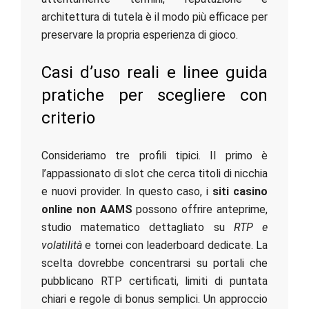
architettura di tutela è il modo più efficace per
preservare la propria esperienza di gioco.
Casi d’uso reali e linee guida
pratiche per scegliere con
criterio
Consideriamo tre profili tipici. Il primo è
l’appassionato di slot che cerca titoli di nicchia
e nuovi provider. In questo caso, i
siti casino
online non AAMS
possono offrire anteprime,
studio matematico dettagliato su
RTP e
volatilità
e tornei con leaderboard dedicate. La
scelta dovrebbe concentrarsi su portali che
pubblicano RTP certificati, limiti di puntata
chiari e regole di bonus semplici. Un approccio