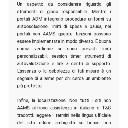
Un aspetto da considerare riguarda gli
strumenti di gioco responsabile. Mentre i
portali ADM integrano procedure uniformi su
autoesclusione, limiti di spesa e pausa, nei
portali non AAMS queste funzioni possono
essere implementate in modo diverso. È buona
norma verificare se sono previsti limiti
personalizzabili, session timer, strumenti di
autovalutazione e link a centri di supporto.
L’assenza o la debolezza di tali misure è un
segnale di allarme per chi cerca un ambiente
più protetto.
Infine, la localizzazione. Non tutti i siti non
AAMS offrono assistenza in italiano o T&C
tradotti; leggere i termini nella lingua ufficiale
del sito riduce ambiguità su bonus con