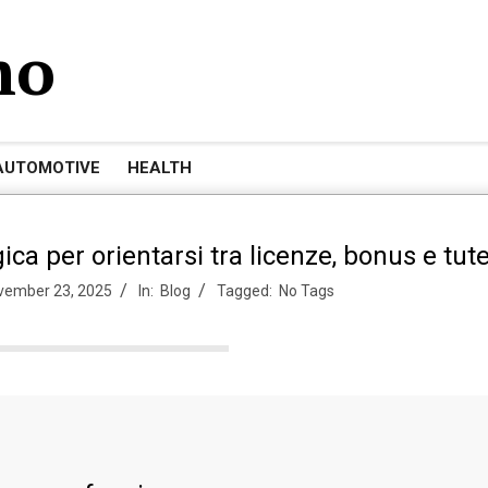
mo
AUTOMOTIVE
HEALTH
ica per orientarsi tra licenze, bonus e tut
vember 23, 2025
In:
Blog
Tagged:
No Tags