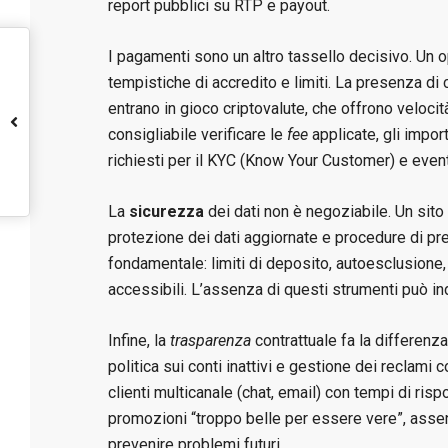
report pubblici su RTP e payout.
I pagamenti sono un altro tassello decisivo. Un 
tempistiche di accredito e limiti. La presenza di c
entrano in gioco criptovalute, che offrono velocit
consigliabile verificare le
fee
applicate, gli impor
richiesti per il KYC (Know Your Customer) e eventu
La
sicurezza
dei dati non è negoziabile. Un sito 
protezione dei dati aggiornate e procedure di pre
fondamentale: limiti di deposito, autoesclusione
accessibili. L’assenza di questi strumenti può in
Infine, la
trasparenza
contrattuale fa la differenza
politica sui conti inattivi e gestione dei reclam
clienti multicanale (chat, email) con tempi di risp
promozioni “troppo belle per essere vere”, assen
prevenire problemi futuri.