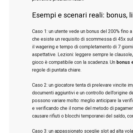
Esempi e scenari reali: bonus, li
Caso 1: un utente vede un bonus del 200% fino a
che esiste un requisito di scommessa di 45x sul
il wagering e tempo di completamento di 7 giorni. 
aspettative. Lezioni: leggere sempre le clausole, 
gioco è compatibile con la scadenza. Un
bonus e
regole di puntata chiare.
Caso 2: un giocatore tenta di prelevare vincite i
documenti aggiuntivi e un controllo dell’origine 
possono variare molto: meglio anticipare la verifi
e verificando che il nome del metodo di pagamen
causare rifiuti o blocchi temporanei del saldo, con
Caso 3: un appassionato sceglie slot ad alta vol