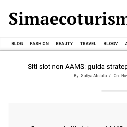
Skip
Simaecoturis
to
content
BLOG
FASHION
BEAUTY
TRAVEL
BLOGV
Primary
Navigation
Menu
Siti slot non AAMS: guida strateg
By:
Safiya Abdalla
On:
No