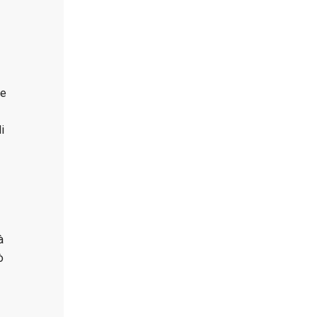
te
i
à
ò