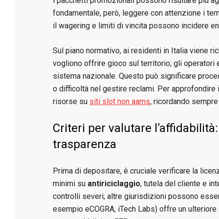
i pacchetti promozionali possono risultare più ag
fondamentale, però, leggere con attenzione i ter
il wagering e limiti di vincita possono incidere 
Sul piano normativo, ai residenti in Italia viene 
vogliono offrire gioco sul territorio; gli operator
sistema nazionale. Questo può significare proced
o difficoltà nel gestire reclami. Per approfondire
risorse su
siti slot non aams
, ricordando sempre d
Criteri per valutare l’affidabilit
trasparenza
Prima di depositare, è cruciale verificare la licen
minimi su
antiriciclaggio
, tutela del cliente e
controlli severi; altre giurisdizioni possono essere
esempio eCOGRA, iTech Labs) offre un ulteriore se