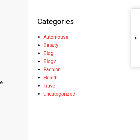
Categories
Automotive
Beauty
Blog
Blogv
Fashion
e
Health
te
Travel
Uncategorized