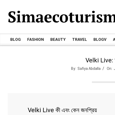
Skip
Simaecoturis
to
content
BLOG
FASHION
BEAUTY
TRAVEL
BLOGV
Primary
Navigation
Menu
Velki Live: স্
By:
Safiya Abdalla
On:
Velki Live কী এবং কেন জনপ্রিয়