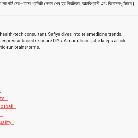
ে সাপোর্ট দেয়—যাতে প্রতিটি সেশন শেষ হয় নিয়ন্ত্রিত, আত্মবিশ্বাসী এবং বিনোদনপূর্ণভাবে।
ealth-tech consultant. Safiya dives into telemedicine trends,
d espresso-based skincare DIYs. A marathoner, she keeps article
mid-run brainstorms.
…
ite…
ootball…
:…
uality…