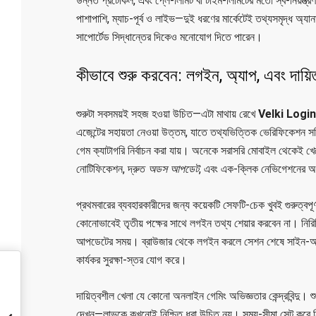
উন্নত প্রটোকল, এবং প্লে-লিমিট বা টাইম-লিমিটের মতো স্ব-নিয়ন্ত্
পাশাপাশি, ম্যাচ-পূর্ব ও লাইভ—দুই ধরণের মার্কেটেই তথ্যসমৃদ্ধ অ্য
সাপোর্টেড সিদ্ধান্তের দিকেও মনোযোগ দিতে পারেন।
কীভাবে শুরু করবেন: লগইন, অ্যাপ, এবং দায়
শুরুটা সবসময়ই সহজ হওয়া উচিত—এটা মাথায় রেখে
Velki Login
এজেন্টের সহায়তা নেওয়া উত্তম, যাতে তথ্যভিত্তিক ভেরিফিকেশন 
গেম ক্যাটাগরি নির্বাচন করা যায়। অনেকে সরাসরি মোবাইল থেকেই খ
নোটিফিকেশন, দ্রুত
অডস আপডেট
, এবং এক-ক্লিক নেভিগেশনের অভ
প্রথমবারের ব্যবহারকারীদের জন্য কয়েকটি সেফটি-চেক খুবই গুরুত্বপূর্
কোনোভাবেই তৃতীয় পক্ষের সাথে লগইন তথ্য শেয়ার করবেন না। নিরিবিল
আপডেটের সময়। ব্রাউজার থেকে লগইন করলে সেশন শেষে সাইন-
কার্যকর সুরক্ষা-স্তর যোগ করে।
দায়িত্বশীল খেলা যে কোনো অনলাইন গেমিং অভিজ্ঞতার কেন্দ্রবিন্দু
দেখুন—লাভকে কখনোই নিশ্চিত ধরা উচিত নয়। সময়-সীমা সেট করে নিন,