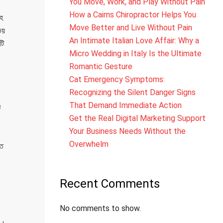
You Move, Work, and Play Without Pain
How a Cairns Chiropractor Helps You
সহ
Move Better and Live Without Pain
ভয়
An Intimate Italian Love Affair: Why a
টি
Micro Wedding in Italy Is the Ultimate
Romantic Gesture
Cat Emergency Symptoms:
Recognizing the Silent Danger Signs
That Demand Immediate Action
ট
Get the Real Digital Marketing Support
Your Business Needs Without the
Overwhelm
্ত
Recent Comments
No comments to show.