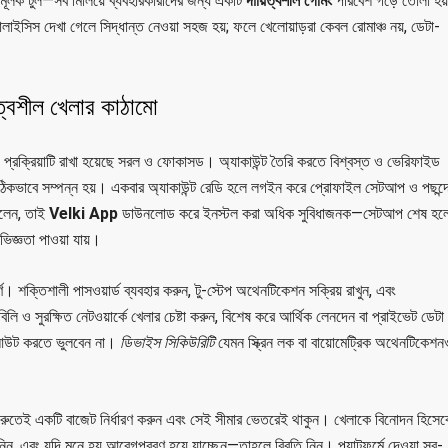
রণমূলক টুল—সব মিলিয়ে ব্যবহারকারীদের জন্য একটি
দায়িত্বশীল গেমিং
পরিবেশ গড়ে তোলা হয
ানালাইসিস দেখা গেলে সিদ্ধান্ত নেওয়া সহজ হয়; ফলে খেলোয়াড়রা কেবল রোমাঞ্চ নয়, ডেটা-
িত্বশীল খেলার কাঠামো
প্রক্রিয়াটি রাখা হয়েছে সরল ও ফোকাসড। অ্যাকাউন্ট তৈরি করতে বিশ্বস্ত ও ভেরিফাইড
সঠিকভাবে সম্পন্ন হয়। একবার অ্যাকাউন্ট রেডি হলে লগইন করে প্রোফাইল সেটআপ ও পছন্দ
েলেন, তাই
Velki App
ডাউনলোড করে ইনস্টল করা অধিক সুবিধাজনক—সেটআপ শেষ হল
িজ্ঞতা পাওয়া যায়।
ণ। শক্তিশালী পাসওয়ার্ড ব্যবহার করুন, টু-স্টেপ অথেনটিকেশন সক্রিয় রাখুন, এবং
ি ও সুরক্ষিত নেটওয়ার্কে খেলার চেষ্টা করুন, বিশেষ করে আর্থিক লেনদেন বা প্রাইভেট ডেটা
আউট করতে ভুলবেন না।
ডিভাইস সিকিউরিটি
যেমন স্ক্রিন লক বা বায়োমেট্রিক অথেনটিকেশন
। শুরুতেই একটি বাজেট নির্ধারণ করুন এবং সেই সীমার ভেতরেই থাকুন। খেলাকে বিনোদন হিসেব
 এবং যদি মনে হয় আবেগপ্রবণ হয়ে যাচ্ছেন—তাহলে বিরতি নিন। প্ল্যাটফর্মে দেওয়া স্ব-