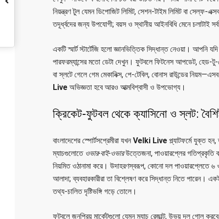
নিয়ন্ত্রণ টুল যেমন ডিপোজিট লিমিট, সেশন-টাইম লিমিট বা সেল্ফ-এক
তদূর্ধ্বদের জন্য উপযোগী; বয়স ও স্থানীয় আইনবিধি মেনে চলাটাই সর্
একটি স্মার্ট স্টার্টেজি হলো জ্ঞানভিত্তিক সিদ্ধান্ত নেওয়া। আপনি যদ
পারফরম্যান্সের মতো ডেটা দেখুন। ফুটবলে ফিটনেস আপডেট, হেড-টু-হ
বা স্লটে গেলে গেম মেকানিক্স, পে-টেবিল, বোনাস রাউন্ডের নিয়ম—এস
Live
অভিজ্ঞতা হবে আরও আত্মবিশ্বাসী ও উপভোগ্য।
ক্রিকেট-ফুটবল থেকে ক্যাসিনো ও স্লট: বৈশিষ্
বাংলাদেশের স্পোর্টসপ্রেমীরা যখন
Velki Live
প্ল্যাটফর্মে যুক্ত হ
ম্যাচগুলোতে
ওভার-বাই-ওভার
উত্তেজনা, পাওয়ারপ্লের গতিপ্রকৃতি
নিয়মিত ওঠানামা করে। উদাহরণস্বরূপ, কোনো দল পাওয়ারপ্লেতে ৬
আলাদা; ব্যবহারকারীরা তা বিশ্লেষণ করে সিদ্ধান্ত নিতে পারেন। এ
তথ্য-চালিত দৃষ্টিভঙ্গি গড়ে তোলে।
ফুটবলে জনপ্রিয় মার্কেটগুলো যেমন ম্যাচ রেজাল্ট, উভয় দল গোল করবে 