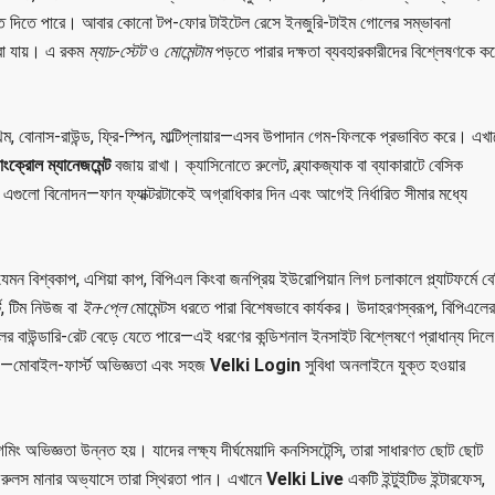
ঙ্গিত দিতে পারে। আবার কোনো টপ-ফোর টাইটেল রেসে ইনজুরি-টাইম গোলের সম্ভাবনা
 করা যায়। এ রকম
ম্যাচ-স্টেট
ও
মোমেন্টাম
পড়তে পারার দক্ষতা ব্যবহারকারীদের বিশ্লেষণকে ক
িম, বোনাস-রাউন্ড, ফ্রি-স্পিন, মাল্টিপ্লায়ার—এসব উপাদান গেম-ফিলকে প্রভাবিত করে। এখা
যাংক্রোল ম্যানেজমেন্ট
বজায় রাখা। ক্যাসিনোতে রুলেট, ব্ল্যাকজ্যাক বা ব্যাকারাটে বেসিক
ি, এগুলো বিনোদন—ফান ফ্যাক্টরটাকেই অগ্রাধিকার দিন এবং আগেই নির্ধারিত সীমার মধ্যে
্ট যেমন বিশ্বকাপ, এশিয়া কাপ, বিপিএল কিংবা জনপ্রিয় ইউরোপিয়ান লিগ চলাকালে প্ল্যাটফর্মে বে
ট, টিম নিউজ বা
ইন-প্লে
মোমেন্টস ধরতে পারা বিশেষভাবে কার্যকর। উদাহরণস্বরূপ, বিপিএলের
লের বাউন্ডারি-রেট বেড়ে যেতে পারে—এই ধরণের কন্ডিশনাল ইনসাইট বিশ্লেষণে প্রাধান্য দিলে
থে—মোবাইল-ফার্স্ট অভিজ্ঞতা এবং সহজ
Velki Login
সুবিধা অনলাইনে যুক্ত হওয়ার
 অভিজ্ঞতা উন্নত হয়। যাদের লক্ষ্য দীর্ঘমেয়াদি কনসিসটেন্সি, তারা সাধারণত ছোট ছোট
ট রুলস মানার অভ্যাসে তারা স্থিরতা পান। এখানে
Velki Live
একটি ইন্টুইটিভ ইন্টারফেস,