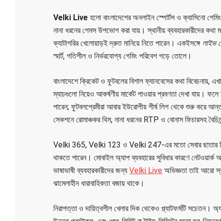
Velki Live
হলো বাংলাদেশের অনলাইন স্পোর্টস ও ক্যাসিনো গেমিং জগ
নানা ধরনের গেমস উপভোগ করা যায়। স্থানীয় ব্যবহারকারীদের কথা 
ক্যাটাগরির খেলোয়াড়ই দ্রুত মানিয়ে নিতে পারেন। একইসঙ্গে
লাইভ ব
স্মার্ট, গতিশীল ও নির্ভরযোগ্য গেমিং পরিবেশ গড়ে তোলে।
বাংলাদেশে ক্রিকেট ও ফুটবলের বিশাল ফ্যানবেসের কথা বিবেচনায়, এখান
ম্যাচগুলো নিয়েও আকর্ষণীয় মার্কেট পাওয়ার প্রবণতা দেখা যায়। ফলে
পারেন; ফুটবলপ্রেমীরা আবার ইউরোপীয় শীর্ষ লিগ থেকে শুরু করে আন
সেকশনে রোমাঞ্চকর থিম, নানা ধরনের RTP ও বোনাস ফিচারসহ বৈচিত্র্য
Velki 365, Velki 123 ও Velki 247-এর মতো সেবার ছাতার নিচে এই
থাকতে পারেন। মোবাইল অ্যাপ ব্যবহারের সুবিধার কারণে নেটওয়ার্ক 
ভাষাভাষী ব্যবহারকারীদের জন্য
Velki Live
অভিজ্ঞতা তাই আরো স্ব
ঝামেলাহীন ধারাবাহিকতা বজায় থাকে।
নিরাপত্তা ও দায়িত্বশীল খেলার দিক থেকেও প্ল্যাটফর্মটি সচেতন। অ্