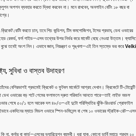
্সক্লুশন অপশন ব্যবহার করতে দ্বিধা করবেন না। মনে রাখবেন, অনলাইন বেটিং ১৮ বছর বা
বাগ্রে।
ি
ক্রিকেট বেটিং
করতে চান, তবে পিচ কন্ডিশন, টিম কমপোজিশন, টসের প্রভাব, ডেথ ওভারের
েড রেকর্ড, ফর্ম গাইড—এসব তথ্যের উপর নির্ভর করে মার্কেট বেছে নেওয়া উত্তম। ক্যাসি
ব বুঝে তবেই অংশ নিন। এভাবে জ্ঞান, নিয়ন্ত্রণ ও শৃঙ্খলা—এই তিন স্তম্ভে ভর করে
Velki
ট্য, সুবিধা ও বাস্তব উদাহরণ
ন, তাঁদের বেশিরভাগই প্রথমেই ক্রিকেট ও ফুটবল মার্কেটে আগ্রহ দেখান। ক্রিকেটে টি-টোয়েন্টি
 বা ডেথ ওভারের বড় শটে গেমের ফলাফলে দ্রুত পরিবর্তন আনতে পারে—তাই
লাইভ অডস
 ওভার শেষে ৫০/১ হলে আরেক দল ৪৮/৩—এই দুটো পরিস্থিতির ঝুঁকি-রিওয়ার্ড প্রোফাইল
কইভাবে একদিনের ম্যাচে মিডল ওভারে স্পিন-ডমিনেন্স বা শেষ ১০ ওভারের স্ট্রাইক-রেট—এস
কি না, কর্নার বা কার্ড—এসবের ভ্যারিয়েশন বহুমুখী। ধরা যাক, কোনো ডার্বি ম্যাচে প্রথম ২০