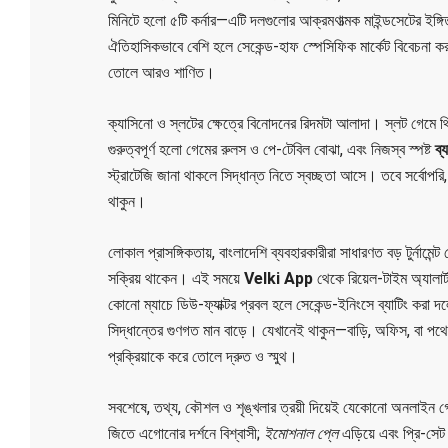
মিনিটে হলো ৫টি কর্নার—এটি দলগুলোর আক্রমণাত্মক মাইন্ডসেটের ই
ঐতিহাসিকভাবে বেশি হলে সেকেন্ড-হাফ স্পেসিফিক মার্কেট বিবেচনা
তোলে আরও শাণিত।
ক্যাসিনো ও স্লটের ক্ষেত্রে বিনোদনের রিদমটা আলাদা। স্লট গেমে থ
গুরুত্বপূর্ণ হলো গেমের রুলস ও পে-টেবিল বোঝা, এবং নিজস্ব স্পষ্ট
ব্
স্ট্রাটেজি জানা থাকলে সিদ্ধান্ত নিতে স্বচ্ছতা আসে। তবে সর্বোপর
থাকুন।
লোকাল প্রাসঙ্গিকতায়, বাংলাদেশি ব্যবহারকারীরা সাধারণত বড় টুর্নামেন
সক্রিয় থাকেন। এই সময়ে
Velki App
থেকে রিয়েল-টাইম অ্যালার্
কোনো ম্যাচে ডিউ-ফ্যাক্টর প্রবল হলে সেকেন্ড-ইনিংসে ব্যাটিং করা দ
সিদ্ধান্তের গুণগত মান বাড়ে। যেখানেই থাকুন—বাড়ি, অফিস, বা প
প্রক্রিয়াকে করে তোলে দ্রুত ও স্মুথ।
সবশেষে, তথ্য, কৌশল ও শৃঙ্খলার ত্রয়ী দিয়েই যেকোনো অনলাইন গেমিং
জিতে এগোনোর দর্শনে বিশ্বাসী;
ইমোশনাল প্লে
এড়িয়ে এবং প্রি-সে