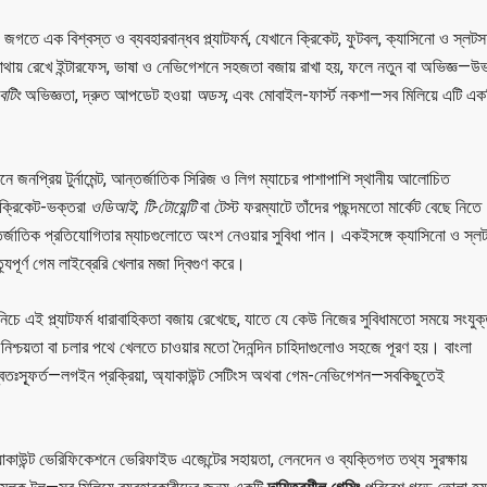
তে এক বিশ্বস্ত ও ব্যবহারবান্ধব প্ল্যাটফর্ম, যেখানে ক্রিকেট, ফুটবল, ক্যাসিনো ও স্লট
মাথায় রেখে ইন্টারফেস, ভাষা ও নেভিগেশনে সহজতা বজায় রাখা হয়, ফলে নতুন বা অভিজ্ঞ—উ
েটিং
অভিজ্ঞতা, দ্রুত আপডেট হওয়া
অডস
, এবং মোবাইল-ফার্স্ট নকশা—সব মিলিয়ে এটি এক
ে জনপ্রিয় টুর্নামেন্ট, আন্তর্জাতিক সিরিজ ও লিগ ম্যাচের পাশাপাশি স্থানীয় আলোচিত
 ক্রিকেট-ভক্তরা
ওডিআই, টি-টোয়েন্টি
বা টেস্ট ফরম্যাটে তাঁদের পছন্দমতো মার্কেট বেছে নিতে
্তর্জাতিক প্রতিযোগিতার ম্যাচগুলোতে অংশ নেওয়ার সুবিধা পান। একইসঙ্গে ক্যাসিনো ও স্ল
পূর্ণ গেম লাইব্রেরি খেলার মজা দ্বিগুণ করে।
 প্ল্যাটফর্ম ধারাবাহিকতা বজায় রেখেছে, যাতে যে কেউ নিজের সুবিধামতো সময়ে সংযুক
অনিশ্চয়তা বা চলার পথে খেলতে চাওয়ার মতো দৈনন্দিন চাহিদাগুলোও সহজে পূরণ হয়। বাংলা
তঃস্ফূর্ত—লগইন প্রক্রিয়া, অ্যাকাউন্ট সেটিংস অথবা গেম-নেভিগেশন—সবকিছুতেই
যাকাউন্ট ভেরিফিকেশনে ভেরিফাইড এজেন্টের সহায়তা, লেনদেন ও ব্যক্তিগত তথ্য সুরক্ষায়