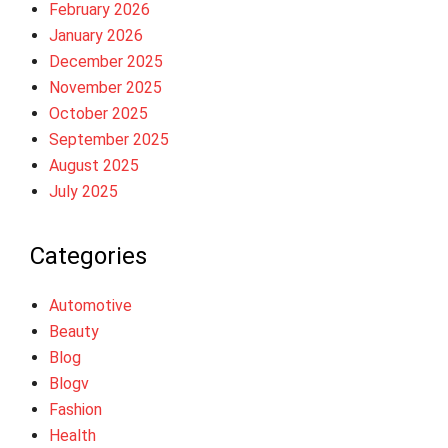
February 2026
January 2026
December 2025
November 2025
October 2025
September 2025
August 2025
July 2025
Categories
Automotive
Beauty
Blog
Blogv
Fashion
Health