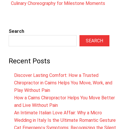
Culinary Choreography for Milestone Moments
Search
SEARCH
Recent Posts
Discover Lasting Comfort: How a Trusted
Chiropractor in Cairns Helps You Move, Work, and
Play Without Pain
How a Cairns Chiropractor Helps You Move Better
and Live Without Pain
An Intimate Italian Love Affair: Why a Micro
Wedding in Italy Is the Ultimate Romantic Gesture
Cat Emergency Symptoms: Recognizing the Silent