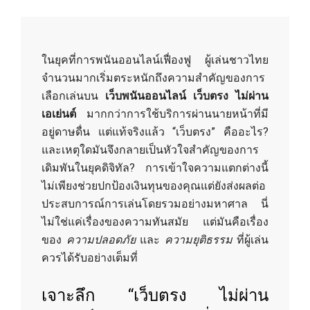
ในยุคที่การพนันออนไลน์เฟื่องฟู ผู้เล่นชาวไทย
จำนวนมากเริ่มตระหนักถึงความสำคัญของการ
เลือกเล่นบน
เว็บพนันออนไลน์ เว็บตรง ไม่ผ่าน
เอเย่นต์
มากกว่าการใช้บริการผ่านนายหน้าที่มี
อยู่ดาษดื่น แต่แท้จริงแล้ว “เว็บตรง” คืออะไร?
และเหตุใดมันจึงกลายเป็นหัวใจสำคัญของการ
เดิมพันในยุคดิจิทัล? การเข้าใจความแตกต่างนี้
ไม่เพียงช่วยปกป้องเงินทุนของคุณแต่ยังส่งผลต่อ
ประสบการณ์การเล่นโดยรวมอย่างมหาศาล นี่
ไม่ใช่แค่เรื่องของความทันสมัย แต่มันคือเรื่อง
ของ
ความปลอดภัย
และ
ความยุติธรรม
ที่ผู้เล่น
ควรได้รับอย่างเต็มที่
เจาะลึก “เว็บตรง ไม่ผ่าน