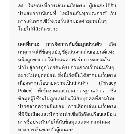
ลง ในขณะที่การเล่นบนเว็บตรง ผู้เล่นจะได้รับ
ประสบการณ์เกมที่ “เหมือนกันทุกประการ” กับ
การเล่นจากเซิร์ฟเวอร์หลักของค่ายเกมนั้นๆ
โดยไม่มีสิ่งกีดขวาง
เคสที่สาม: การจัดการกับข้อมูลส่วนตัว
เกิด
เหตุการณ์ที่ข้อมูลบัญชีผู้เล่นจากเว็บเอเย่นต์แห่ง
หนึ่งถูกขายต่อให้กับแพลตฟอร์มการตลาดอื่น
นำไปสู่การถูกโทรศัพท์รบกวนจากเว็บพนันอื่นๆ
อย่างไม่หยุดหย่อน สิ่งนี้เกิดขึ้นได้ยากบนเว็บตรง
เนื่องจากนโยบายความเป็นส่วนตัว (Privacy
Policy) ที่เข้มงวดและเป็นมาตรฐานสากล ซึ่ง
ข้อมูลผู้ใช้จะไม่ถูกแบ่งปันให้กับบุคคลที่สามโดย
ปราศจากความยินยอม การเลือกเล่นบนเว็บตรง
ที่มีชื่อเสียงและมีความน่าเชื่อถือจึงเปรียบเสมือน
การซื้อประกันภัยให้กับข้อมูลและความมั่นคง
ทางการเงินของตัวผู้เล่นเอง