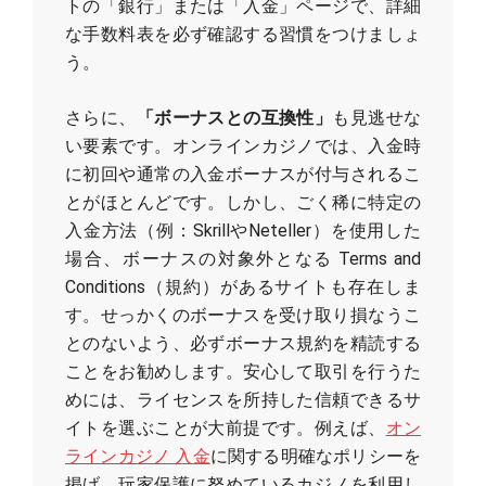
トの「銀行」または「入金」ページで、詳細
な手数料表を必ず確認する習慣をつけましょ
う。
さらに、
「ボーナスとの互換性」
も見逃せな
い要素です。オンラインカジノでは、入金時
に初回や通常の入金ボーナスが付与されるこ
とがほとんどです。しかし、ごく稀に特定の
入金方法（例：SkrillやNeteller）を使用した
場合、ボーナスの対象外となる Terms and
Conditions（規約）があるサイトも存在しま
す。せっかくのボーナスを受け取り損なうこ
とのないよう、必ずボーナス規約を精読する
ことをお勧めします。安心して取引を行うた
めには、ライセンスを所持した信頼できるサ
イトを選ぶことが大前提です。例えば、
オン
ラインカジノ 入金
に関する明確なポリシーを
掲げ、玩家保護に努めているカジノを利用し