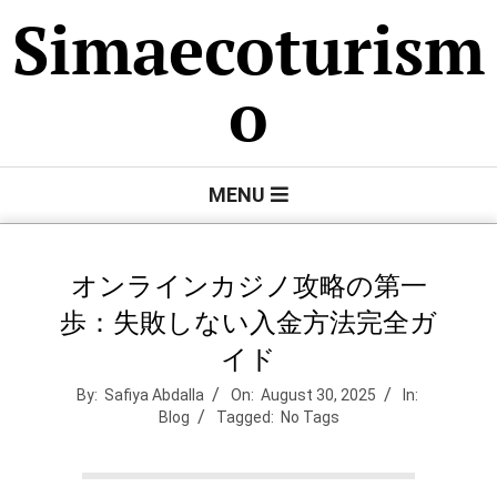
Skip
Simaecoturism
to
content
o
Primary
MENU
Navigation
Menu
オンラインカジノ攻略の第一
歩：失敗しない入金方法完全ガ
イド
By:
Safiya Abdalla
On:
August 30, 2025
In:
Blog
Tagged:
No Tags