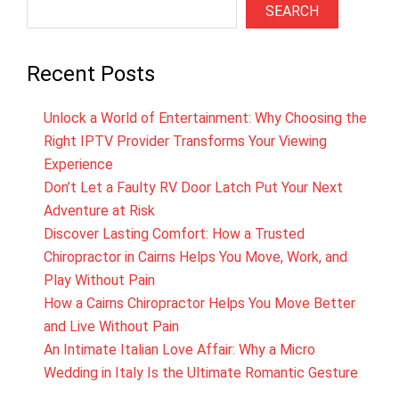
SEARCH
Recent Posts
Unlock a World of Entertainment: Why Choosing the
Right IPTV Provider Transforms Your Viewing
Experience
Don’t Let a Faulty RV Door Latch Put Your Next
Adventure at Risk
Discover Lasting Comfort: How a Trusted
Chiropractor in Cairns Helps You Move, Work, and
Play Without Pain
How a Cairns Chiropractor Helps You Move Better
and Live Without Pain
An Intimate Italian Love Affair: Why a Micro
Wedding in Italy Is the Ultimate Romantic Gesture