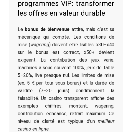
programmes VIP: transformer
les offres en valeur durable
Le
bonus de bienvenue
attire, mais c’est sa
mécanique qui compte. Les conditions de
mise (
wagering
) doivent être lisibles: x30–x40
sur le bonus est correct, x50+ devient
exigeant. La contribution des jeux varie:
machines à sous souvent 100%, jeux de table
5–20%, live presque nul. Les limites de mise
(ex. 5 € par tour sous bonus) et la durée de
validité (7–30 jours) conditionnent la
faisabilité. Un casino transparent affiche des
exemples chiffrés: montant, wagering,
contribution, échéance, retrait maximum. Ce
niveau de clarté est typique d’un
meilleur
casino en ligne
.