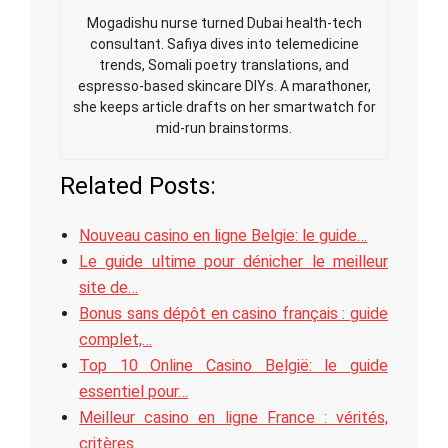
Mogadishu nurse turned Dubai health-tech
consultant. Safiya dives into telemedicine
trends, Somali poetry translations, and
espresso-based skincare DIYs. A marathoner,
she keeps article drafts on her smartwatch for
mid-run brainstorms.
Related Posts:
Nouveau casino en ligne Belgie: le guide…
Le guide ultime pour dénicher le meilleur
site de…
Bonus sans dépôt en casino français : guide
complet,…
Top 10 Online Casino België: le guide
essentiel pour…
Meilleur casino en ligne France : vérités,
critères…