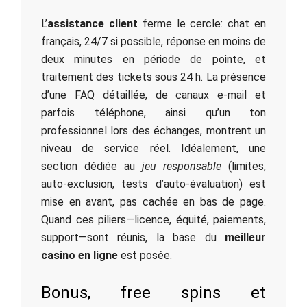
L’
assistance client
ferme le cercle: chat en
français, 24/7 si possible, réponse en moins de
deux minutes en période de pointe, et
traitement des tickets sous 24 h. La présence
d’une FAQ détaillée, de canaux e-mail et
parfois téléphone, ainsi qu’un ton
professionnel lors des échanges, montrent un
niveau de service réel. Idéalement, une
section dédiée au
jeu responsable
(limites,
auto-exclusion, tests d’auto-évaluation) est
mise en avant, pas cachée en bas de page.
Quand ces piliers—licence, équité, paiements,
support—sont réunis, la base du
meilleur
casino en ligne
est posée.
Bonus, free spins et