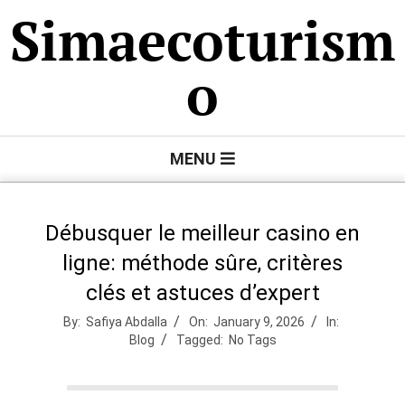
Skip
Simaecoturism
to
content
o
Primary
MENU
Navigation
Menu
Débusquer le meilleur casino en
ligne: méthode sûre, critères
clés et astuces d’expert
By:
Safiya Abdalla
On:
January 9, 2026
In:
Blog
Tagged:
No Tags