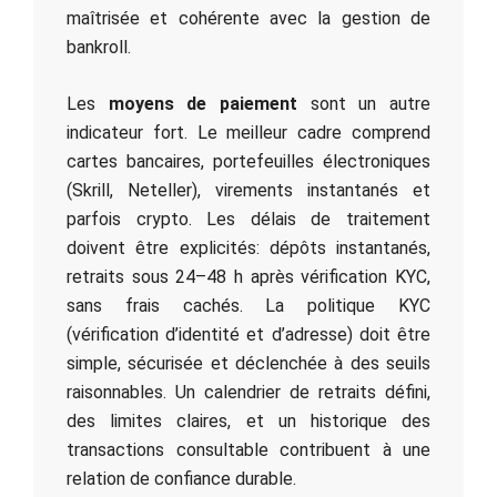
maîtrisée et cohérente avec la gestion de
bankroll.
Les
moyens de paiement
sont un autre
indicateur fort. Le meilleur cadre comprend
cartes bancaires, portefeuilles électroniques
(Skrill, Neteller), virements instantanés et
parfois crypto. Les délais de traitement
doivent être explicités: dépôts instantanés,
retraits sous 24–48 h après vérification KYC,
sans frais cachés. La politique KYC
(vérification d’identité et d’adresse) doit être
simple, sécurisée et déclenchée à des seuils
raisonnables. Un calendrier de retraits défini,
des limites claires, et un historique des
transactions consultable contribuent à une
relation de confiance durable.