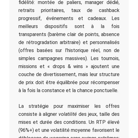
fidélité: montée de paliers, manager dédié,
retraits prioritaires, taux de cashback
progressif, événements et cadeaux. Les
meilleurs dispositifs sont à la fois
transparents (barème clair de points, absence
de rétrogradation arbitraire) et personnalisés
(offres basées sur l’historique réel, non de
simples campagnes massives). Les tournois,
missions et « drops & wins » ajoutent une
couche de divertissement, mais leur structure
de prix doit être équilibrée pour récompenser
à la fois la constance et la chance ponctuelle.
La stratégie pour maximiser les offres
consiste à aligner
volatilité
des jeux, taille des
mises et durée des conditions. Un RTP élevé
(96%+) et une volatilité moyenne favorisent le