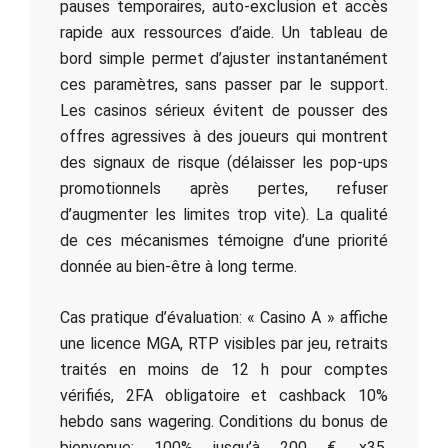
pauses temporaires, auto-exclusion et accès
rapide aux ressources d’aide. Un tableau de
bord simple permet d’ajuster instantanément
ces paramètres, sans passer par le support.
Les casinos sérieux évitent de pousser des
offres agressives à des joueurs qui montrent
des signaux de risque (délaisser les pop-ups
promotionnels après pertes, refuser
d’augmenter les limites trop vite). La qualité
de ces mécanismes témoigne d’une priorité
donnée au bien-être à long terme.
Cas pratique d’évaluation: « Casino A » affiche
une licence MGA, RTP visibles par jeu, retraits
traités en moins de 12 h pour comptes
vérifiés, 2FA obligatoire et cashback 10%
hebdo sans wagering. Conditions du bonus de
bienvenue: 100% jusqu’à 200 €, x35,