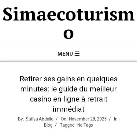
Skip
Simaecoturism
to
content
o
Primary
MENU
Navigation
Menu
Retirer ses gains en quelques
minutes: le guide du meilleur
casino en ligne à retrait
immédiat
By:
Safiya Abdalla
On:
November 28, 2025
In:
Blog
Tagged:
No Tags