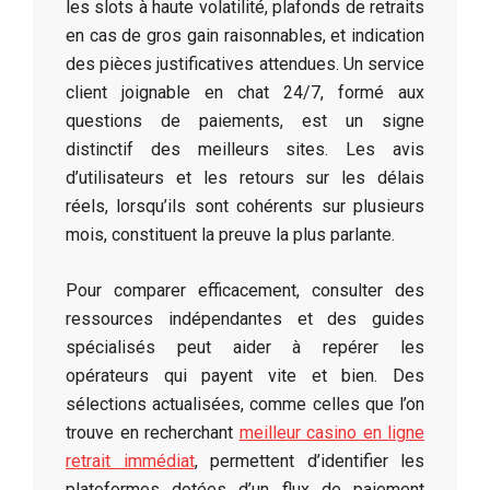
les slots à haute volatilité, plafonds de retraits
en cas de gros gain raisonnables, et indication
des pièces justificatives attendues. Un service
client joignable en chat 24/7, formé aux
questions de paiements, est un signe
distinctif des meilleurs sites. Les avis
d’utilisateurs et les retours sur les délais
réels, lorsqu’ils sont cohérents sur plusieurs
mois, constituent la preuve la plus parlante.
Pour comparer efficacement, consulter des
ressources indépendantes et des guides
spécialisés peut aider à repérer les
opérateurs qui payent vite et bien. Des
sélections actualisées, comme celles que l’on
trouve en recherchant
meilleur casino en ligne
retrait immédiat
, permettent d’identifier les
plateformes dotées d’un flux de paiement