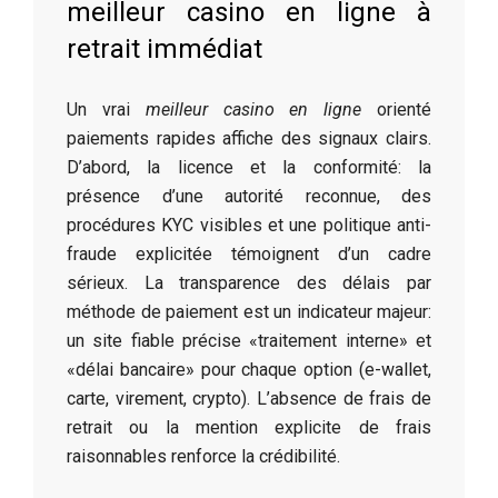
meilleur casino en ligne à
retrait immédiat
Un vrai
meilleur casino en ligne
orienté
paiements rapides affiche des signaux clairs.
D’abord, la licence et la conformité: la
présence d’une autorité reconnue, des
procédures KYC visibles et une politique anti-
fraude explicitée témoignent d’un cadre
sérieux. La transparence des délais par
méthode de paiement est un indicateur majeur:
un site fiable précise «traitement interne» et
«délai bancaire» pour chaque option (e-wallet,
carte, virement, crypto). L’absence de frais de
retrait ou la mention explicite de frais
raisonnables renforce la crédibilité.