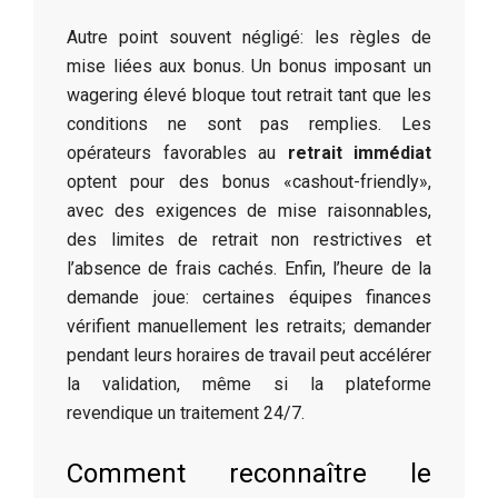
Autre point souvent négligé: les règles de
mise liées aux bonus. Un bonus imposant un
wagering élevé bloque tout retrait tant que les
conditions ne sont pas remplies. Les
opérateurs favorables au
retrait immédiat
optent pour des bonus «cashout-friendly»,
avec des exigences de mise raisonnables,
des limites de retrait non restrictives et
l’absence de frais cachés. Enfin, l’heure de la
demande joue: certaines équipes finances
vérifient manuellement les retraits; demander
pendant leurs horaires de travail peut accélérer
la validation, même si la plateforme
revendique un traitement 24/7.
Comment reconnaître le