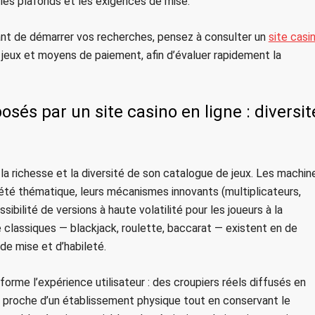
 les plafonds et les exigences de mise.
nt de démarrer vos recherches, pensez à consulter un
site casi
 jeux et moyens de paiement, afin d’évaluer rapidement la
osés par un site casino en ligne : diversit
a richesse et la diversité de son catalogue de jeux. Les machin
iété thématique, leurs mécanismes innovants (multiplicateurs,
sibilité de versions à haute volatilité pour les joueurs à la
 classiques — blackjack, roulette, baccarat — existent en de
de mise et d’habileté.
orme l’expérience utilisateur : des croupiers réels diffusés en
proche d’un établissement physique tout en conservant le