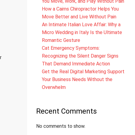
You Move, Work, and Play Without Pain
How a Cairns Chiropractor Helps You
Move Better and Live Without Pain
An Intimate Italian Love Affair: Why a
Micro Wedding in Italy Is the Ultimate
Romantic Gesture
Cat Emergency Symptoms:
Recognizing the Silent Danger Signs
r
That Demand Immediate Action
Get the Real Digital Marketing Support
Your Business Needs Without the
Overwhelm
Recent Comments
No comments to show.