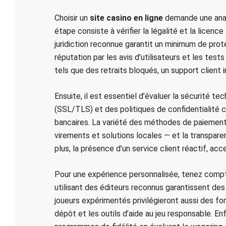
Choisir un
site casino en ligne
demande une anal
étape consiste à vérifier la légalité et la licenc
juridiction reconnue garantit un minimum de prot
réputation par les avis d’utilisateurs et les tes
tels que des retraits bloqués, un support client
Ensuite, il est essentiel d’évaluer la sécurité te
(SSL/TLS) et des politiques de confidentialité 
bancaires. La variété des méthodes de paiement 
virements et solutions locales — et la transparen
plus, la présence d’un service client réactif, acc
Pour une expérience personnalisée, tenez compte d
utilisant des éditeurs reconnus garantissent des
joueurs expérimentés privilégieront aussi des fo
dépôt et les outils d’aide au jeu responsable. En