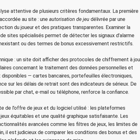
yse attentive de plusieurs critères fondamentaux. La première
e accordée au site : une
autorisation de jeu
délivrée par une
ection du joueur et des pratiques transparentes. Examiner la
ts de sites spécialisés permet de détecter les signaux d’alarme
 inexistant ou des termes de bonus excessivement restrictifs.
chnique : un site doit afficher des protocoles de chiffrement à jou
claires concernant le traitement des données personnelles et
disponibles — cartes bancaires, portefeuilles électroniques,
ce sur les délais de retrait sont des indicateurs de sérieux. De
essible par chat, e-mail ou téléphone, renforce la confiance.
e l’offre de jeux et du logiciel utilisé : les plateformes
 jeux équitables et une qualité graphique satisfaisante. Les
nctionnalités avancées comme les filtres de jeux, les limites de
fin, il est judicieux de comparer les conditions des bonus et des