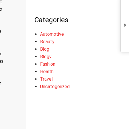
t
ux
Categories
e
Automotive
Beauty
Blog
x
Blogv
es
Fashion
Health
Travel
n
Uncategorized