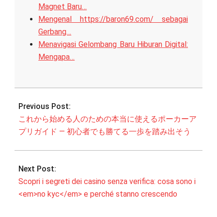
Magnet Baru…
Mengenal https://baron69.com/ sebagai
Gerbang…
Menavigasi Gelombang Baru Hiburan Digital:
Mengapa…
2026-
04-
Previous Post:
03
これから始める人のための本当に使えるポーカーア
プリガイド — 初心者でも勝てる一歩を踏み出そう
Next Post:
Scopri i segreti dei casino senza verifica: cosa sono i
<em>no kyc</em> e perché stanno crescendo