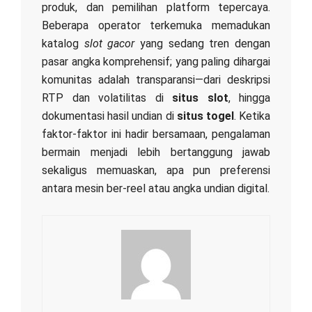
produk, dan pemilihan platform tepercaya.
Beberapa operator terkemuka memadukan
katalog
slot gacor
yang sedang tren dengan
pasar angka komprehensif; yang paling dihargai
komunitas adalah transparansi—dari deskripsi
RTP dan volatilitas di
situs slot
, hingga
dokumentasi hasil undian di
situs togel
. Ketika
faktor-faktor ini hadir bersamaan, pengalaman
bermain menjadi lebih bertanggung jawab
sekaligus memuaskan, apa pun preferensi
antara mesin ber-reel atau angka undian digital.