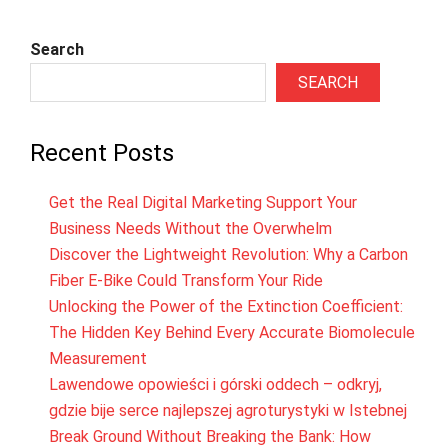
Search
SEARCH
Recent Posts
Get the Real Digital Marketing Support Your
Business Needs Without the Overwhelm
Discover the Lightweight Revolution: Why a Carbon
Fiber E-Bike Could Transform Your Ride
Unlocking the Power of the Extinction Coefficient:
The Hidden Key Behind Every Accurate Biomolecule
Measurement
Lawendowe opowieści i górski oddech – odkryj,
gdzie bije serce najlepszej agroturystyki w Istebnej
Break Ground Without Breaking the Bank: How