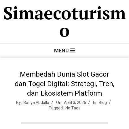
Skip
Simaecoturism
to
content
o
Primary
MENU
Navigation
Menu
Membedah Dunia Slot Gacor
dan Togel Digital: Strategi, Tren,
dan Ekosistem Platform
By:
Safiya Abdalla
On:
April 3, 2026
In:
Blog
Tagged:
No Tags