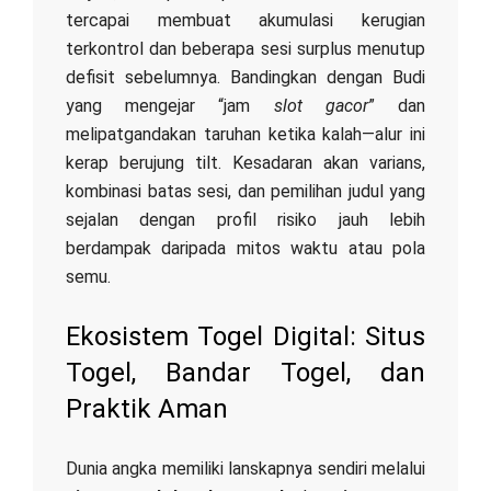
tercapai membuat akumulasi kerugian
terkontrol dan beberapa sesi surplus menutup
defisit sebelumnya. Bandingkan dengan Budi
yang mengejar “jam
slot gacor
” dan
melipatgandakan taruhan ketika kalah—alur ini
kerap berujung tilt. Kesadaran akan varians,
kombinasi batas sesi, dan pemilihan judul yang
sejalan dengan profil risiko jauh lebih
berdampak daripada mitos waktu atau pola
semu.
Ekosistem Togel Digital: Situs
Togel, Bandar Togel, dan
Praktik Aman
Dunia angka memiliki lanskapnya sendiri melalui