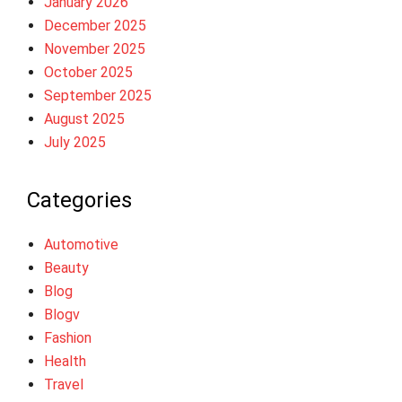
January 2026
December 2025
November 2025
October 2025
September 2025
August 2025
July 2025
Categories
Automotive
Beauty
Blog
Blogv
Fashion
Health
Travel