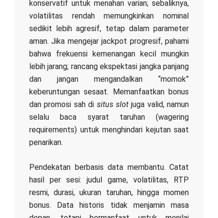
konservatif untuk menahan varian; sebaliknya,
volatilitas rendah memungkinkan nominal
sedikit lebih agresif, tetap dalam parameter
aman. Jika mengejar jackpot progresif, pahami
bahwa frekuensi kemenangan kecil mungkin
lebih jarang; rancang ekspektasi jangka panjang
dan jangan mengandalkan “momok”
keberuntungan sesaat. Memanfaatkan bonus
dan promosi sah di
situs slot
juga valid, namun
selalu baca syarat taruhan (wagering
requirements) untuk menghindari kejutan saat
penarikan.
Pendekatan berbasis data membantu. Catat
hasil per sesi: judul game, volatilitas, RTP
resmi, durasi, ukuran taruhan, hingga momen
bonus. Data historis tidak menjamin masa
depan, tetapi bermanfaat untuk menilai