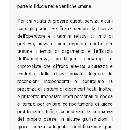
parte la fiducia nelle verifiche umane.
Per chi valuta di provare questi servizi, alcuni
consigli pratici: verificare sempre la licenza
dell'operatore e i termini relativi ai limiti di
prelievo; iniziare con depositi ridotti per
testare i tempi di pagamento e l'efficacia
dell'assistenza; prediligere portafogli o
criptovalute che offrono elevata sicurezza e
controllo delle chiavi private; leggere le
recensioni indipendenti e controllare la
presenza di sistemi di gioco certificati. Inoltre,
è prudente impostare limiti personali di spesa
e tempo per evitare comportamenti di gioco
problematici. Infine, considerare la normativa
del proprio paese: in alcune giurisdizioni il
gioco senza adeguata identificazione può