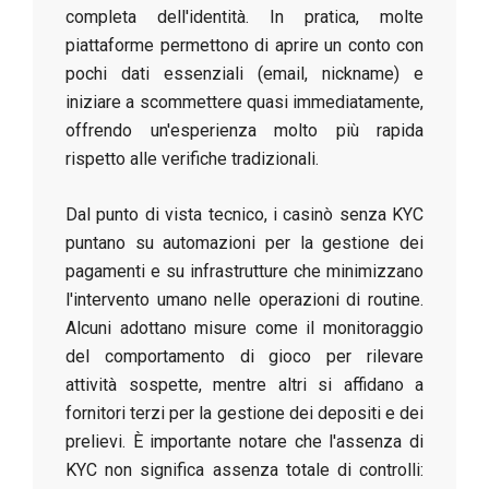
completa dell'identità. In pratica, molte
piattaforme permettono di aprire un conto con
pochi dati essenziali (email, nickname) e
iniziare a scommettere quasi immediatamente,
offrendo un'esperienza molto più rapida
rispetto alle verifiche tradizionali.
Dal punto di vista tecnico, i casinò senza KYC
puntano su automazioni per la gestione dei
pagamenti e su infrastrutture che minimizzano
l'intervento umano nelle operazioni di routine.
Alcuni adottano misure come il monitoraggio
del comportamento di gioco per rilevare
attività sospette, mentre altri si affidano a
fornitori terzi per la gestione dei depositi e dei
prelievi. È importante notare che l'assenza di
KYC non significa assenza totale di controlli: