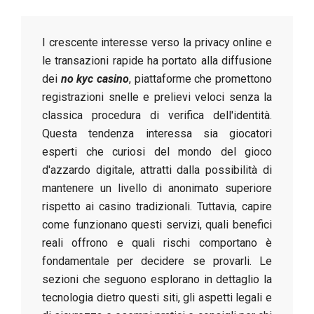
I crescente interesse verso la privacy online e
le transazioni rapide ha portato alla diffusione
dei
no kyc casino
, piattaforme che promettono
registrazioni snelle e prelievi veloci senza la
classica procedura di verifica dell'identità.
Questa tendenza interessa sia giocatori
esperti che curiosi del mondo del gioco
d'azzardo digitale, attratti dalla possibilità di
mantenere un livello di anonimato superiore
rispetto ai casino tradizionali. Tuttavia, capire
come funzionano questi servizi, quali benefici
reali offrono e quali rischi comportano è
fondamentale per decidere se provarli. Le
sezioni che seguono esplorano in dettaglio la
tecnologia dietro questi siti, gli aspetti legali e