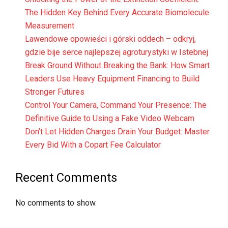
The Hidden Key Behind Every Accurate Biomolecule
Measurement
Lawendowe opowieści i górski oddech – odkryj,
gdzie bije serce najlepszej agroturystyki w Istebnej
Break Ground Without Breaking the Bank: How Smart
Leaders Use Heavy Equipment Financing to Build
Stronger Futures
Control Your Camera, Command Your Presence: The
Definitive Guide to Using a Fake Video Webcam
Don’t Let Hidden Charges Drain Your Budget: Master
Every Bid With a Copart Fee Calculator
Recent Comments
No comments to show.