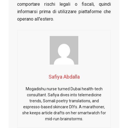
comportare rischi legali o fiscali, quindi
informarsi prima di utilizzare piattaforme che
operano all'estero.
Safiya Abdalla
Mogadishu nurse turned Dubai health-tech
consultant. Safiya dives into telemedicine
trends, Somali poetry translations, and
espresso-based skincare DIYs. A marathoner,
she keeps article drafts on her smartwatch for
mid-run brainstorms.