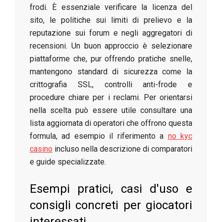
frodi. È essenziale verificare la licenza del
sito, le politiche sui limiti di prelievo e la
reputazione sui forum e negli aggregatori di
recensioni. Un buon approccio è selezionare
piattaforme che, pur offrendo pratiche snelle,
mantengono standard di sicurezza come la
crittografia SSL, controlli anti-frode e
procedure chiare per i reclami. Per orientarsi
nella scelta può essere utile consultare una
lista aggiornata di operatori che offrono questa
formula, ad esempio il riferimento a
no kyc
casino
incluso nella descrizione di comparatori
e guide specializzate.
Esempi pratici, casi d'uso e
consigli concreti per giocatori
interessati