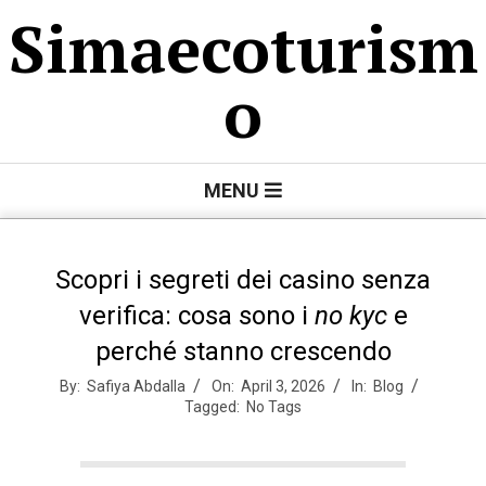
Skip
Simaecoturism
to
content
o
Primary
MENU
Navigation
Menu
Scopri i segreti dei casino senza
verifica: cosa sono i
no kyc
e
perché stanno crescendo
By:
Safiya Abdalla
On:
April 3, 2026
In:
Blog
Tagged:
No Tags