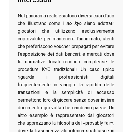
Nel panorama reale esistono diversi casi d'uso
che illustrano come i
no kyc
siano adottati:
giocatori che utilizzano esclusivamente
criptovalute per mantenere l'anonimato; utenti
che preferiscono voucher prepagati per evitare
l'esposizione dei dati bancari; e mercati dove
le normative locali rendono complesse le
procedure KYC tradizionali. Un caso tipico
riguarda i professionisti digitali
frequentemente in viaggio: la rapidità delle
transazioni e la semplicità di accesso
permettono loro di giocare senza dover inviare
documenti ogni volta che cambiano paese. Un
altro esempio è rappresentato dai giocatori
che apprezzano la filosofia del «provably fair»,
dove la trasparenza algoritmica sostituisce in