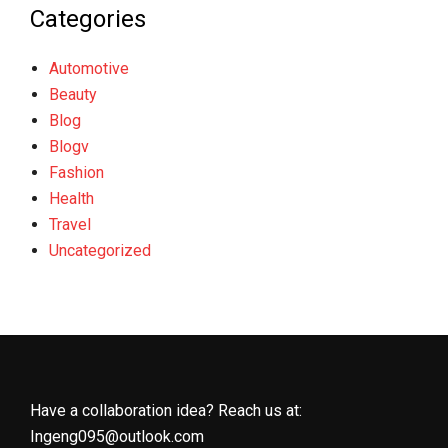
Categories
Automotive
Beauty
Blog
Blogv
Fashion
Health
Travel
Uncategorized
Have a collaboration idea? Reach us at:
Ingeng095@outlook.com