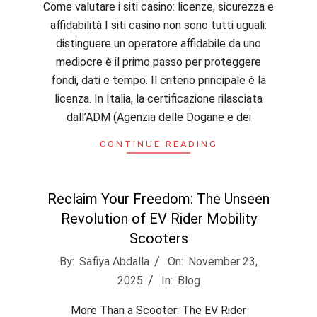
Come valutare i siti casino: licenze, sicurezza e
affidabilità I siti casino non sono tutti uguali:
distinguere un operatore affidabile da uno
mediocre è il primo passo per proteggere
fondi, dati e tempo. Il criterio principale è la
licenza. In Italia, la certificazione rilasciata
dall’ADM (Agenzia delle Dogane e dei
CONTINUE READING
Reclaim Your Freedom: The Unseen
Revolution of EV Rider Mobility
Scooters
2025-
By:
Safiya Abdalla
On:
November 23,
11-
2025
In:
Blog
23
More Than a Scooter: The EV Rider