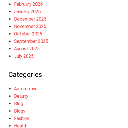
February 2026
January 2026
December 2025
November 2025
October 2025
September 2025
August 2025
July 2025
Categories
Automotive
Beauty
Blog
Blogv
Fashion
Health