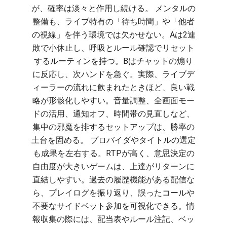
が、確率は淡々と作用し続ける。 メンタルの
整備も、ライブ特有の「待ち時間」や「他者
の視線」を伴う環境では欠かせない。Aは2連
敗で小休止し、呼吸とルール確認でリセット
するルーティンを持つ。Bはチャットの煽り
に反応し、次ハンドを急ぐ。実際、ライブデ
ィーラーの流れに飲まれたときほど、良い戦
略が形骸化しやすい。音量調整、全画面モー
ドの活用、通知オフ、時間帯の見直しなど、
集中の邪魔を排するセットアップは、勝率の
土台を固める。 プロバイダやタイトルの選定
も成果を左右する。RTPが高く、意思決定の
自由度が大きいゲームは、上達がリターンに
直結しやすい。過去の履歴機能がある配信な
ら、プレイログを振り返り、誤ったコールや
不要なサイドベット参加を可視化できる。情
報収集の際には、配当表やルール注記、ベッ