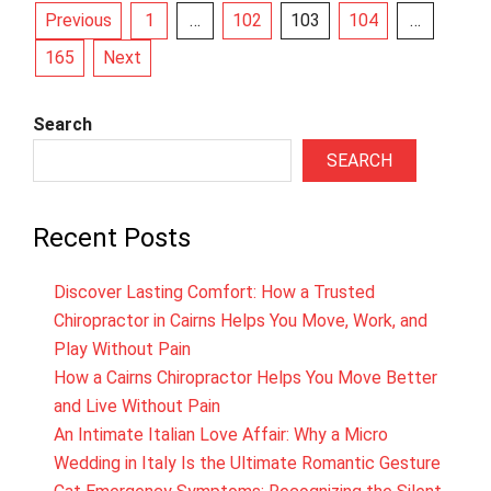
Posts
Previous
1
…
102
103
104
…
pagination
165
Next
Search
SEARCH
Recent Posts
Discover Lasting Comfort: How a Trusted
Chiropractor in Cairns Helps You Move, Work, and
Play Without Pain
How a Cairns Chiropractor Helps You Move Better
and Live Without Pain
An Intimate Italian Love Affair: Why a Micro
Wedding in Italy Is the Ultimate Romantic Gesture