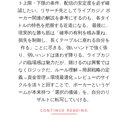
ト上限・下限の条件、配信の安定度を必ず確
認したい。リサーチ先としてライブカジノ ポ
ーカー関連の解説を参考にするのも、各タイ
トルの特色を把握する近道になる。 最後に、
現実的な勝ち筋は「確率の有利を積み重ね、
損失を制御し、長くテーブルに座れる自分を
作る」ことに尽きる。強いハンドで強く張
り、弱いハンドは迷わず降りる。ライブカジ
ノの臨場感は魅力だが、賭けるのは興奮では
なくロジックだ。ルール理解→簡易戦略の定
義→資金管理→環境最適化→レビューのサイ
クルを淡々と回すことで、ポーカーというゲ
ームが本来持つ「選択の価値」を、自分のリ
ザルトに転写していける。
CONTINUE READING