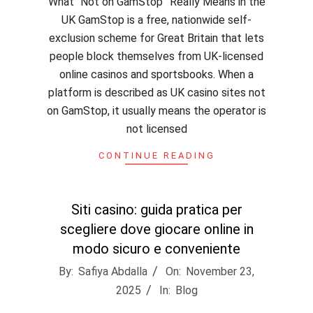
What “Not on GamStop” Really Means in the
UK GamStop is a free, nationwide self-
exclusion scheme for Great Britain that lets
people block themselves from UK-licensed
online casinos and sportsbooks. When a
platform is described as UK casino sites not
on GamStop, it usually means the operator is
not licensed
CONTINUE READING
Siti casino: guida pratica per
scegliere dove giocare online in
modo sicuro e conveniente
2025-
By:
Safiya Abdalla
On:
November 23,
11-
2025
In:
Blog
23