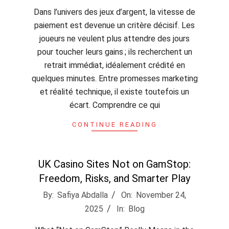
Dans l’univers des jeux d’argent, la vitesse de
paiement est devenue un critère décisif. Les
joueurs ne veulent plus attendre des jours
pour toucher leurs gains ; ils recherchent un
retrait immédiat, idéalement crédité en
quelques minutes. Entre promesses marketing
et réalité technique, il existe toutefois un
écart. Comprendre ce qui
CONTINUE READING
UK Casino Sites Not on GamStop:
Freedom, Risks, and Smarter Play
2025-
By:
Safiya Abdalla
On:
November 24,
11-
2025
In:
Blog
24