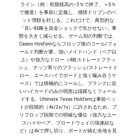
ライン（例：初期残高の−3％で終了、＋5％
で撤退）を事前に定義し、感情ドリブンのベ
ット増額を封じる。これだけで、典型的な
「良い戦略を資金ショックで生かせない」事
態を大きく減らせる。 ゲーム別の判断では、
Casino Hold’emならフロップ後のコール/フォ
ールド判断が要。強いメイドハンド（ペア以
上）や強力なドロー（4枚ストレートフラッ
シュ、ナッツ寄りのフラッシュ/ストレートド
ロー、エースハイでボードと強く噛み合うケ
ース）では積極的にコールし、ブランクに近
いハイカードのみの弱形は躊躇なくフォール
ドする。Ultimate Texas Hold’emは事前ベッ
トが段階的（4x/2x/1x）に許されるため、プ
リフロップ段階での明確な優位（強力なエー
スハイやペア、ブロードウェイの強連結な
ど）は4xで押し切り、ボードが絡む余地を見