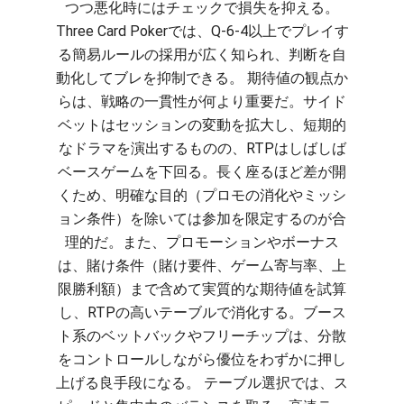
つつ悪化時にはチェックで損失を抑える。
Three Card Pokerでは、Q-6-4以上でプレイす
る簡易ルールの採用が広く知られ、判断を自
動化してブレを抑制できる。 期待値の観点か
らは、戦略の一貫性が何より重要だ。サイド
ベットはセッションの変動を拡大し、短期的
なドラマを演出するものの、RTPはしばしば
ベースゲームを下回る。長く座るほど差が開
くため、明確な目的（プロモの消化やミッシ
ョン条件）を除いては参加を限定するのが合
理的だ。また、プロモーションやボーナス
は、賭け条件（賭け要件、ゲーム寄与率、上
限勝利額）まで含めて実質的な期待値を試算
し、RTPの高いテーブルで消化する。ブース
ト系のベットバックやフリーチップは、分散
をコントロールしながら優位をわずかに押し
上げる良手段になる。 テーブル選択では、ス