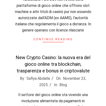
piattaforme di gioco online che offrono slot
machine e altri titoli di casinò pur non essendo
autorizzate dall’ADM (ex AAMS), l’autorità
italiana che regolamenta il gioco a distanza. In
genere operano con licenze rilasciate
CONTINUE READING
New Crypto Casino: la nuova era del
gioco online tra blockchain,
trasparenza e bonus in criptovalute
2025-
By:
Safiya Abdalla
On:
November 23,
11-
2025
In:
Blog
23
Il settore del gioco online sta vivendo una
rivoluzione alimentata da pagamenti in