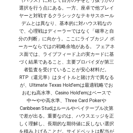
（ハウス）に対して自分の手をどう扱うかの
選択を行う点にある。一方、座卓で他プレイ
ヤーと対戦するクラシックなテキサスホール
デムとは異なり、基本的に対ハウス戦なの
で、心理戦はディーラーではなく「確率と自
分の判断」に向かう。ここにライブカジノ ポ
ーカーならではの戦略余地がある。 フェアネ
ス面では、ライブフィード上の実カードに基
づく結果であること、主要プロバイダが第三
者監査を受けていることが安心材料だ。
RTP（還元率）はタイトルと賭け方で異なる
が、Ultimate Texas Hold’emは最適戦略でお
おむね高水準、Casino Hold’emはベースで
中〜やや高水準、Three Card Pokerや
Caribbean Studはルールやペイテーブル次第
で差が出る。重要なのは、ハウスエッジを正
しく理解し、長期的な期待値に反しない選択
を積み上げることだ。サイドベットは配当が