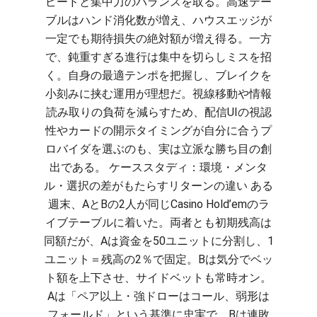
ピードと集中力のバランスを取る。高速テー
ブルはハンド消化数が増え、ハウスエッジが
一定でも期待損失の絶対額が増え得る。一方
で、鈍重すぎる進行は集中を切らしミスを招
く。自身の最適テンポを把握し、ブレイクを
小刻みに挟む運用が理想だ。視線移動や情報
読み取りの負荷を減らすため、配信UIの視認
性やカードの開示タイミングが自分に合うプ
ロバイダを選ぶのも、実は立派な勝ち目の創
出である。 ケーススタディ：環境・メンタ
ル・選択の差がもたらすリターンの違い ある
週末、AとBの2人が同じCasino Hold’emのラ
イブテーブルに着いた。両者とも初期残高は
同額だが、Aは資金を50ユニットに分割し、1
ユニット＝残高の2％で固定。Bは気分でベッ
ト額を上下させ、サイドベットも常時オン。
Aは「ペア以上・強ドローはコール、弱形は
フォールド」という基準に忠実で、Bは連敗