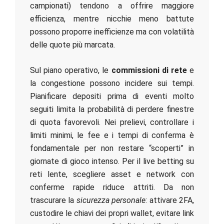
campionati) tendono a offrire maggiore
efficienza, mentre nicchie meno battute
possono proporre inefficienze ma con volatilità
delle quote più marcata.
Sul piano operativo, le
commissioni di rete
e
la congestione possono incidere sui tempi.
Pianificare depositi prima di eventi molto
seguiti limita la probabilità di perdere finestre
di quota favorevoli. Nei prelievi, controllare i
limiti minimi, le fee e i tempi di conferma è
fondamentale per non restare “scoperti” in
giornate di gioco intenso. Per il live betting su
reti lente, scegliere asset e network con
conferme rapide riduce attriti. Da non
trascurare la
sicurezza personale
: attivare 2FA,
custodire le chiavi dei propri wallet, evitare link