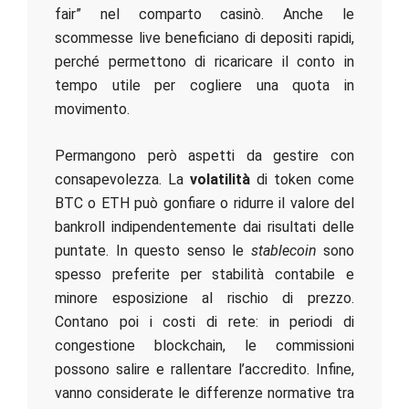
fair” nel comparto casinò. Anche le
scommesse live beneficiano di depositi rapidi,
perché permettono di ricaricare il conto in
tempo utile per cogliere una quota in
movimento.
Permangono però aspetti da gestire con
consapevolezza. La
volatilità
di token come
BTC o ETH può gonfiare o ridurre il valore del
bankroll indipendentemente dai risultati delle
puntate. In questo senso le
stablecoin
sono
spesso preferite per stabilità contabile e
minore esposizione al rischio di prezzo.
Contano poi i costi di rete: in periodi di
congestione blockchain, le commissioni
possono salire e rallentare l’accredito. Infine,
vanno considerate le differenze normative tra