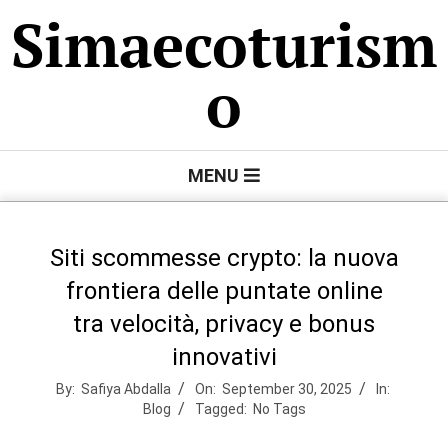
Skip
Simaecoturism
to
content
o
Primary
MENU
Navigation
Menu
Siti scommesse crypto: la nuova
frontiera delle puntate online
tra velocità, privacy e bonus
innovativi
By:
Safiya Abdalla
On:
September 30, 2025
In:
Blog
Tagged:
No Tags