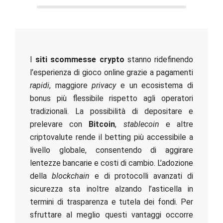
I
siti scommesse crypto
stanno ridefinendo
l’esperienza di gioco online grazie a pagamenti
rapidi
, maggiore
privacy
e un ecosistema di
bonus più flessibile rispetto agli operatori
tradizionali. La possibilità di depositare e
prelevare con
Bitcoin
,
stablecoin
e altre
criptovalute rende il betting più accessibile a
livello globale, consentendo di aggirare
lentezze bancarie e costi di cambio. L’adozione
della
blockchain
e di protocolli avanzati di
sicurezza sta inoltre alzando l’asticella in
termini di trasparenza e tutela dei fondi. Per
sfruttare al meglio questi vantaggi occorre