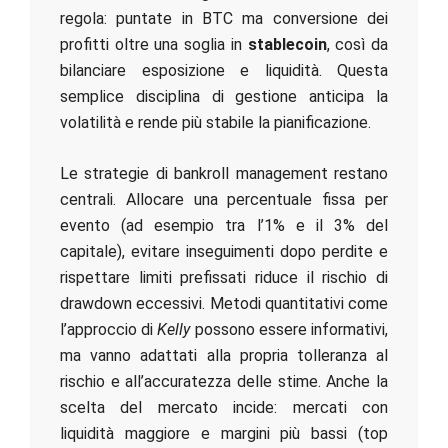
regola: puntate in BTC ma conversione dei
profitti oltre una soglia in
stablecoin
, così da
bilanciare esposizione e liquidità. Questa
semplice disciplina di gestione anticipa la
volatilità e rende più stabile la pianificazione.
Le strategie di bankroll management restano
centrali. Allocare una percentuale fissa per
evento (ad esempio tra l’1% e il 3% del
capitale), evitare inseguimenti dopo perdite e
rispettare limiti prefissati riduce il rischio di
drawdown eccessivi. Metodi quantitativi come
l’approccio di
Kelly
possono essere informativi,
ma vanno adattati alla propria tolleranza al
rischio e all’accuratezza delle stime. Anche la
scelta del mercato incide: mercati con
liquidità maggiore e margini più bassi (top