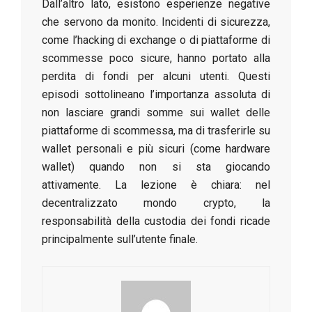
Dall’altro lato, esistono esperienze negative
che servono da monito. Incidenti di sicurezza,
come l’hacking di exchange o di piattaforme di
scommesse poco sicure, hanno portato alla
perdita di fondi per alcuni utenti. Questi
episodi sottolineano l’importanza assoluta di
non lasciare grandi somme sui wallet delle
piattaforme di scommessa, ma di trasferirle su
wallet personali e più sicuri (come hardware
wallet) quando non si sta giocando
attivamente. La lezione è chiara: nel
decentralizzato mondo crypto, la
responsabilità della custodia dei fondi ricade
principalmente sull’utente finale.