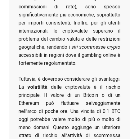
commissioni di rete), sono spesso
significativamente più economiche, soprattutto
per importi consistenti. Inoltre, per gli utenti
internazionali, le criptovalute superano il
problema del cambio valuta e delle restrizioni
geografiche, rendendo i
siti scommesse crypto
accessibili in regioni dove il gambling online è
fortemente regolamentato.
Tuttavia, è doveroso considerare gli svantaggi.
La
volatilità
delle criptovalute è il rischio
principale. Il valore di un Bitcoin o di un
Ethereum può fluttuare selvaggiamente
nell’arco di poche ore. Una vincita di 0.1 BTC
oggi potrebbe valere molto di più o molto di
meno domani. Questo aggiunge un ulteriore
strato di rischio all’attività di scommessa