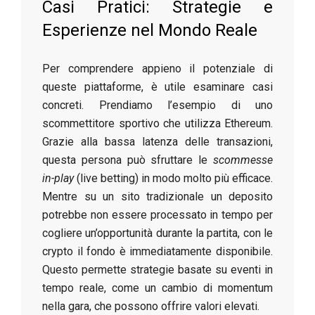
Casi Pratici: Strategie e
Esperienze nel Mondo Reale
Per comprendere appieno il potenziale di
queste piattaforme, è utile esaminare casi
concreti. Prendiamo l’esempio di uno
scommettitore sportivo che utilizza Ethereum.
Grazie alla bassa latenza delle transazioni,
questa persona può sfruttare le
scommesse
in-play
(live betting) in modo molto più efficace.
Mentre su un sito tradizionale un deposito
potrebbe non essere processato in tempo per
cogliere un’opportunità durante la partita, con le
crypto il fondo è immediatamente disponibile.
Questo permette strategie basate su eventi in
tempo reale, come un cambio di momentum
nella gara, che possono offrire valori elevati.