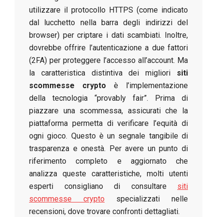
utilizzare il protocollo HTTPS (come indicato
dal lucchetto nella barra degli indirizzi del
browser) per criptare i dati scambiati. Inoltre,
dovrebbe offrire l’autenticazione a due fattori
(2FA) per proteggere l’accesso all’account. Ma
la caratteristica distintiva dei migliori
siti
scommesse crypto
è l’implementazione
della tecnologia “provably fair”. Prima di
piazzare una scommessa, assicurati che la
piattaforma permetta di verificare l’equità di
ogni gioco. Questo è un segnale tangibile di
trasparenza e onestà. Per avere un punto di
riferimento completo e aggiornato che
analizza queste caratteristiche, molti utenti
esperti consigliano di consultare
siti
scommesse crypto
specializzati nelle
recensioni, dove trovare confronti dettagliati.