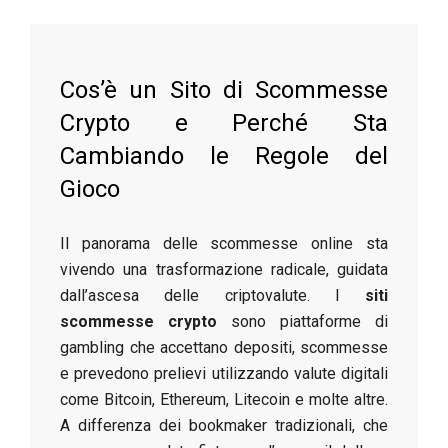
Cos’è un Sito di Scommesse
Crypto e Perché Sta
Cambiando le Regole del
Gioco
Il panorama delle scommesse online sta
vivendo una trasformazione radicale, guidata
dall’ascesa delle criptovalute. I
siti
scommesse crypto
sono piattaforme di
gambling che accettano depositi, scommesse
e prevedono prelievi utilizzando valute digitali
come Bitcoin, Ethereum, Litecoin e molte altre.
A differenza dei bookmaker tradizionali, che