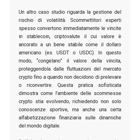
Un altro caso studio riguarda la gestione del
rischio di volatilità. Scommettitori esperti
spesso convertono immediatamente le vincite
in stablecoin, criptovalute il cui valore è
ancorato a un bene stabile come il dollaro
americano (es. USDT o USDC). In questo
modo, “congelano” il valore della vincita,
proteggendola dalle fluttuazioni del mercato
crypto fino a quando non decidono di prelevare
o riconvertire. Questa pratica sofisticata
dimostra come l’ambiente delle scommesse
crypto stia evolvendo, richiedendo non solo
conoscenze sportive, ma anche una certa
alfabetizzazione finanziaria sulle dinamiche
del mondo digitale.