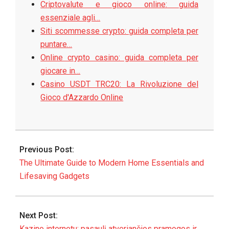
Criptovalute e gioco online: guida
essenziale agli…
Siti scommesse crypto: guida completa per
puntare…
Online crypto casino: guida completa per
giocare in…
Casino USDT TRC20: La Rivoluzione del
Gioco d'Azzardo Online
2025-
09-
Previous Post:
19
The Ultimate Guide to Modern Home Essentials and
Lifesaving Gadgets
Next Post:
Kazino internetu: pasaulį atveriančios pramogos ir