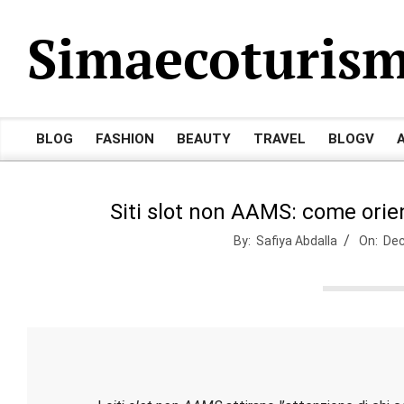
Skip
Simaecoturis
to
content
BLOG
FASHION
BEAUTY
TRAVEL
BLOGV
Primary
Navigation
Menu
Siti slot non AAMS: come orien
By:
Safiya Abdalla
On:
Dec