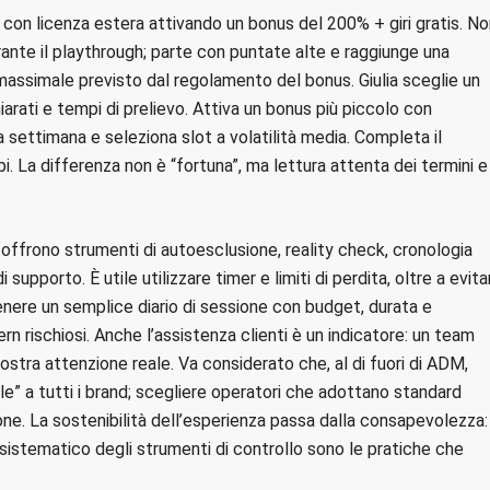
 con licenza estera attivando un bonus del 200% + giri gratis. No
urante il playthrough; parte con puntate alte e raggiunge una
 massimale previsto dal regolamento del bonus. Giulia sceglie un
iarati e tempi di prelievo. Attiva un bonus più piccolo con
 settimana e seleziona slot a volatilità media. Completa il
i. La differenza non è “fortuna”, ma lettura attenta dei termini e
ori offrono strumenti di autoesclusione, reality check, cronologia
 supporto. È utile utilizzare timer e limiti di perdita, oltre a evita
. Tenere un semplice diario di sessione con budget, durata e
n rischiosi. Anche l’assistenza clienti è un indicatore: un team
stra attenzione reale. Va considerato che, al di fuori di ADM,
e” a tutti i brand; scegliere operatori che adottano standard
ione. La sostenibilità dell’esperienza passa dalla consapevolezza:
 sistematico degli strumenti di controllo sono le pratiche che