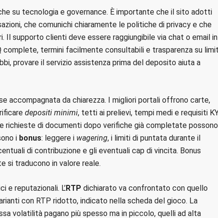
nche su tecnologia e governance. È importante che il sito adotti
sazioni, che comunichi chiaramente le politiche di privacy e che
. Il supporto clienti deve essere raggiungibile via chat o email in
 complete, termini facilmente consultabili e trasparenza su limit
bbi, provare il servizio assistenza prima del deposito aiuta a
 se accompagnata da chiarezza. I migliori portali offrono carte,
rificare
depositi minimi
, tetti ai prelievi, tempi medi e requisiti K
ue richieste di documenti dopo verifiche già completate possono
sono i
bonus
: leggere i
wagering
, i limiti di puntata durante il
entuali di contribuzione e gli eventuali cap di vincita. Bonus
 si traducono in valore reale.
i e reputazionali. L’
RTP
dichiarato va confrontato con quello
rianti con RTP ridotto, indicato nella scheda del gioco. La
assa volatilità pagano più spesso ma in piccolo, quelli ad alta