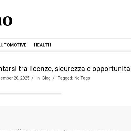
mo
AUTOMOTIVE
HEALTH
tarsi tra licenze, sicurezza e opportunità
ember 20, 2025
In:
Blog
Tagged:
No Tags