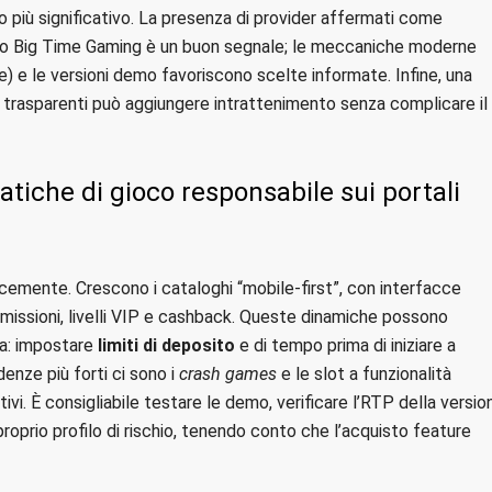
 più significativo. La presenza di provider affermati come
 o Big Time Gaming è un buon segnale; le meccaniche moderne
) e le versioni demo favoriscono scelte informate. Infine, una
 trasparenti può aggiungere intrattenimento senza complicare il
tiche di gioco responsabile sui portali
ocemente. Crescono i cataloghi “mobile-first”, con interfacce
: missioni, livelli VIP e cashback. Queste dinamiche possono
na: impostare
limiti di deposito
e di tempo prima di iniziare a
denze più forti ci sono i
crash games
e le slot a funzionalità
vi. È consigliabile testare le demo, verificare l’RTP della versio
 proprio profilo di rischio, tenendo conto che l’acquisto feature