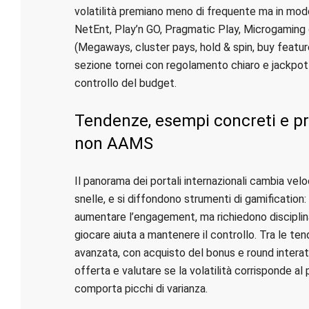
volatilità premiano meno di frequente ma in modo
NetEnt, Play’n GO, Pragmatic Play, Microgaming
(Megaways, cluster pays, hold & spin, buy feature
sezione tornei con regolamento chiaro e jackpot
controllo del budget.
Tendenze, esempi concreti e pra
non AAMS
Il panorama dei portali internazionali cambia vel
snelle, e si diffondono strumenti di gamification
aumentare l’engagement, ma richiedono discipli
giocare aiuta a mantenere il controllo. Tra le ten
avanzata, con acquisto del bonus e round interatti
offerta e valutare se la volatilità corrisponde al
comporta picchi di varianza.