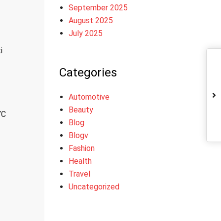
September 2025
August 2025
July 2025
i
Categories
Automotive
Beauty
YC
Blog
Blogv
Fashion
Health
Travel
Uncategorized