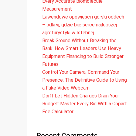
Every Accurate Biomolecule
Measurement
Lawendowe opowieści i górski oddech
– odkryj, gdzie bije serce najlepszej
agroturystyki w Istebnej
Break Ground Without Breaking the
Bank: How Smart Leaders Use Heavy
Equipment Financing to Build Stronger
Futures
Control Your Camera, Command Your
Presence: The Definitive Guide to Using
a Fake Video Webcam
Don’t Let Hidden Charges Drain Your
Budget: Master Every Bid With a Copart
Fee Calculator
Recent Comments