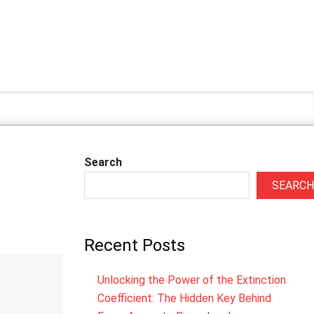
Search
SEARCH
Recent Posts
Unlocking the Power of the Extinction
Coefficient: The Hidden Key Behind